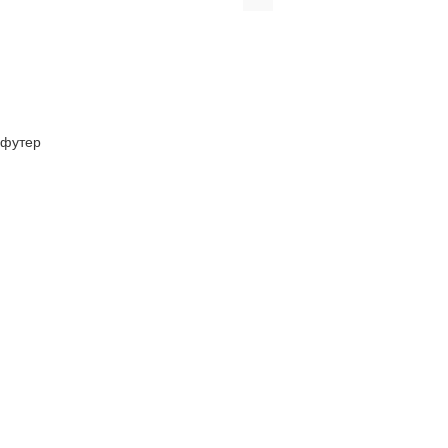
футер