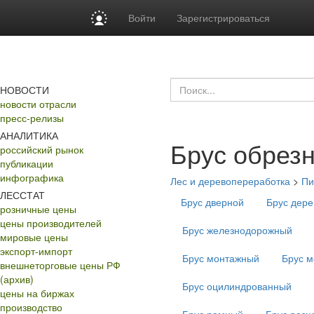
Войти
Зарегистрироваться
НОВОСТИ
новости отрасли
пресс-релизы
АНАЛИТИКА
Брус обрез
российский рынок
публикации
инфографика
Лес и деревопереработка
>
Пи
ЛЕССТАТ
Брус дверной
Брус дер
розничные цены
цены производителей
Брус железнодорожный
мировые цены
экспорт-импорт
Брус монтажный
Брус м
внешнеторговые цены РФ
(архив)
Брус оцилиндрованный
цены на биржах
производство