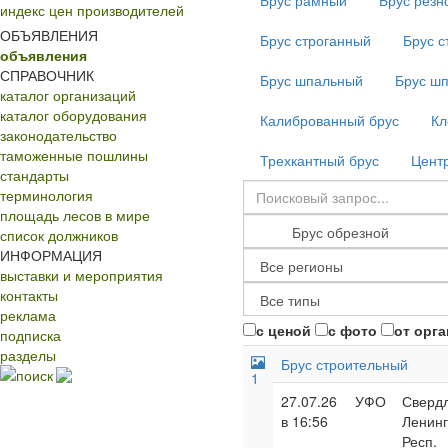
Брус рамный
Брус резн
индекс цен производителей
ОБЪЯВЛЕНИЯ
Брус строганный
Брус с
объявления
СПРАВОЧНИК
Брус шпальный
Брус ш
каталог организаций
каталог оборудования
Калиброванный брус
Кл
законодательство
таможенные пошлины
Трехкантный брус
Центр
стандарты
терминология
площадь лесов в мире
список должников
ИНФОРМАЦИЯ
выставки и мероприятия
контакты
реклама
с ценой
с фото
от орг
подписка
разделы
Брус строительный
поиск
1
27.07.26
УФО
Свердл
в 16:56
Ленинг
Респ.