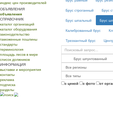
Брус рамный
Брус резн
индекс цен производителей
ОБЪЯВЛЕНИЯ
Брус строганный
Брус с
объявления
СПРАВОЧНИК
Брус шпальный
Брус ш
каталог организаций
каталог оборудования
Калиброванный брус
Кл
законодательство
таможенные пошлины
Трехкантный брус
Центр
стандарты
терминология
площадь лесов в мире
список должников
ИНФОРМАЦИЯ
выставки и мероприятия
контакты
реклама
с ценой
с фото
от орг
подписка
разделы
поиск