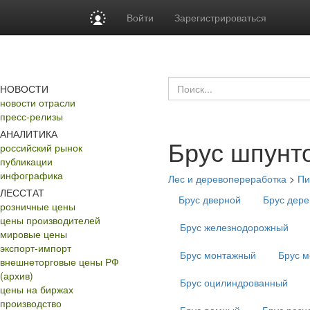
Войти
Зарегистрироваться
НОВОСТИ
новости отрасли
пресс-релизы
АНАЛИТИКА
Брус шпунт
российский рынок
публикации
инфографика
Лес и деревопереработка
>
Пи
ЛЕССТАТ
Брус дверной
Брус дер
розничные цены
цены производителей
Брус железнодорожный
мировые цены
экспорт-импорт
Брус монтажный
Брус м
внешнеторговые цены РФ
(архив)
Брус оцилиндрованный
цены на биржах
производство