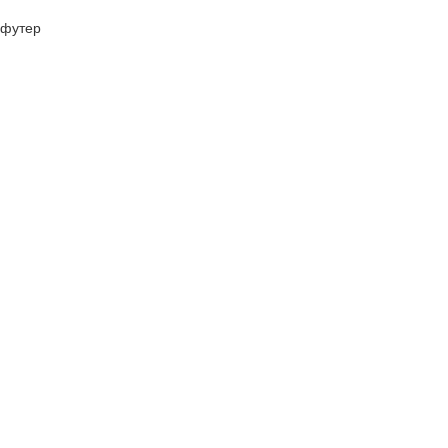
футер