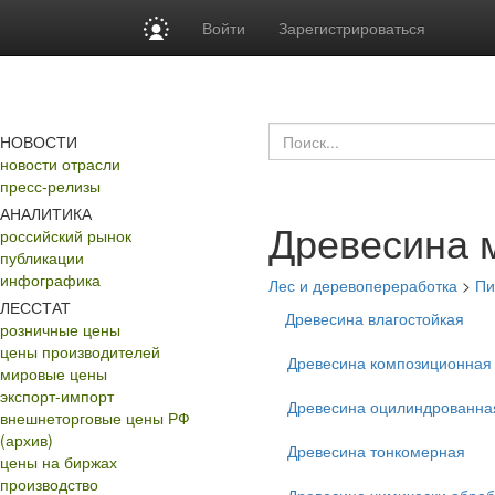
Войти
Зарегистрироваться
НОВОСТИ
новости отрасли
пресс-релизы
АНАЛИТИКА
Древесина 
российский рынок
публикации
инфографика
Лес и деревопереработка
>
Пи
ЛЕССТАТ
Древесина влагостойкая
розничные цены
цены производителей
Древесина композиционная
мировые цены
экспорт-импорт
Древесина оцилиндрованна
внешнеторговые цены РФ
(архив)
Древесина тонкомерная
цены на биржах
производство