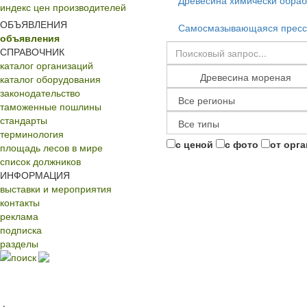
Древесина химически обра
индекс цен производителей
ОБЪЯВЛЕНИЯ
Самосмазывающаяся пресс
объявления
СПРАВОЧНИК
каталог организаций
каталог оборудования
законодательство
таможенные пошлины
стандарты
терминология
с ценой
с фото
от орг
площадь лесов в мире
список должников
ИНФОРМАЦИЯ
выставки и мероприятия
контакты
реклама
подписка
разделы
поиск