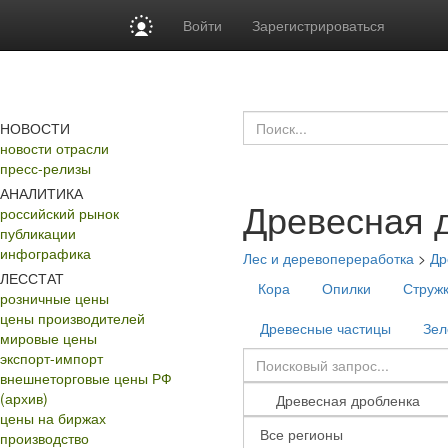
Войти
Зарегистрироваться
НОВОСТИ
новости отрасли
пресс-релизы
АНАЛИТИКА
Древесная 
российский рынок
публикации
инфографика
Лес и деревопереработка
>
Др
ЛЕССТАТ
Кора
Опилки
Струж
розничные цены
цены производителей
Древесные частицы
Зел
мировые цены
экспорт-импорт
внешнеторговые цены РФ
(архив)
цены на биржах
производство