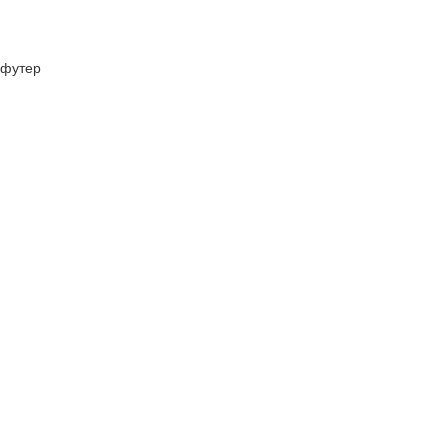
футер