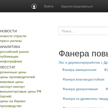
Войти
Зарегистрироваться
НОВОСТИ
новости отрасли
пресс-релизы
АНАЛИТИКА
Фанера пов
российский рынок
публикации
инфографика
Лес и деревопереработка
>
Др
ЛЕССТАТ
Фанера авиационная
Фа
розничные цены
цены производителей
Фанера влаговодостойкая
мировые цены
экспорт-импорт
Фанера декоративная
Ф
внешнеторговые цены РФ
(архив)
Фанера из древесины тверд
цены на биржах
производство