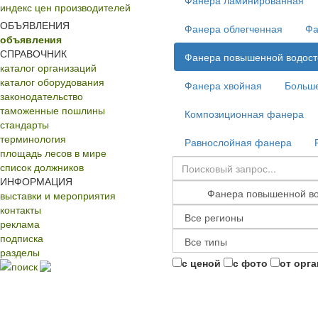
Фанера ламинированная
индекс цен производителей
ОБЪЯВЛЕНИЯ
Фанера облегченная
Фа
объявления
СПРАВОЧНИК
Фанера повышенной водост
каталог организаций
каталог оборудования
Фанера хвойная
Больш
законодательство
таможенные пошлины
Композиционная фанера
стандарты
терминология
Равнослойная фанера
площадь лесов в мире
список должников
ИНФОРМАЦИЯ
выставки и мероприятия
контакты
реклама
подписка
разделы
с ценой
с фото
от орг
поиск