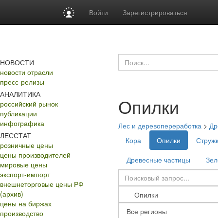
Войти
Зарегистрироваться
НОВОСТИ
новости отрасли
пресс-релизы
АНАЛИТИКА
Опилки
российский рынок
публикации
инфографика
Лес и деревопереработка
>
Др
ЛЕССТАТ
Кора
Опилки
Струж
розничные цены
цены производителей
Древесные частицы
Зел
мировые цены
экспорт-импорт
внешнеторговые цены РФ
(архив)
цены на биржах
производство