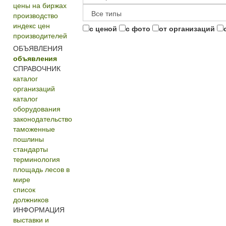
цены на биржах
производство
индекс цен
с ценой
с фото
от организаций
производителей
ОБЪЯВЛЕНИЯ
объявления
СПРАВОЧНИК
каталог
организаций
каталог
оборудования
законодательство
таможенные
пошлины
стандарты
терминология
площадь лесов в
мире
список
должников
ИНФОРМАЦИЯ
выставки и