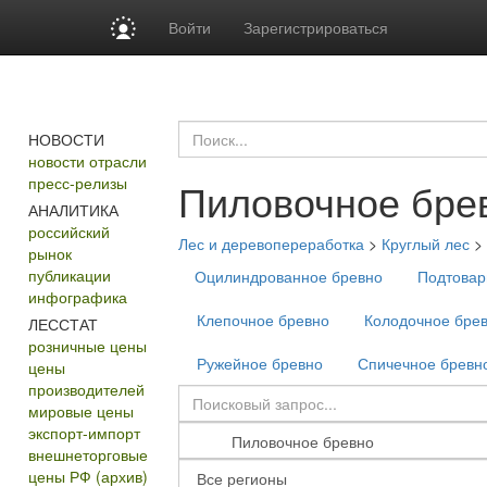
Войти
Зарегистрироваться
НОВОСТИ
новости отрасли
пресс-релизы
Пиловочное бре
АНАЛИТИКА
российский
Лес и деревопереработка
>
Круглый лес
>
рынок
публикации
Оцилиндрованное бревно
Подтовар
инфографика
Клепочное бревно
Колодочное бре
ЛЕССТАТ
розничные цены
Ружейное бревно
Спичечное бревн
цены
производителей
мировые цены
экспорт-импорт
внешнеторговые
цены РФ (архив)