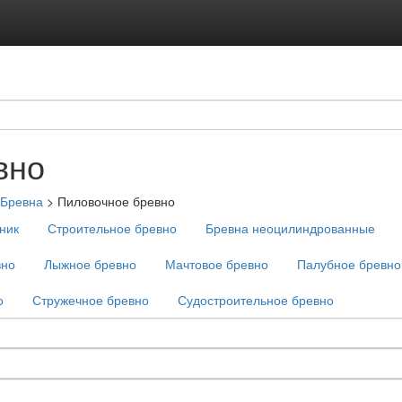
вно
Бревна
>
Пиловочное бревно
ник
Строительное бревно
Бревна неоцилиндрованные
вно
Лыжное бревно
Мачтовое бревно
Палубное бревно
о
Стружечное бревно
Судостроительное бревно