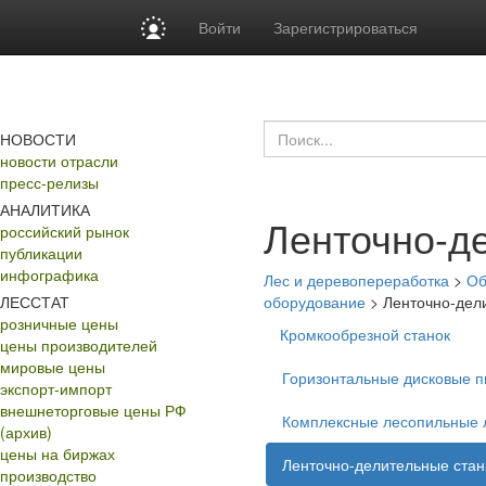
Войти
Зарегистрироваться
НОВОСТИ
новости отрасли
пресс-релизы
АНАЛИТИКА
Ленточно-д
российский рынок
публикации
инфографика
Лес и деревопереработка
>
Об
ЛЕССТАТ
оборудование
>
Ленточно-дел
розничные цены
Кромкообрезной станок
цены производителей
мировые цены
Горизонтальные дисковые 
экспорт-импорт
внешнеторговые цены РФ
Комплексные лесопильные 
(архив)
цены на биржах
Ленточно-делительные стан
производство