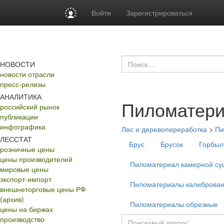
Войти
Зарегистрироваться
НОВОСТИ
новости отрасли
пресс-релизы
АНАЛИТИКА
Пиломатери
российский рынок
публикации
инфографика
Лес и деревопереработка
>
Пи
ЛЕССТАТ
Брус
Брусок
Горбыл
розничные цены
цены производителей
Пиломатериал камерной су
мировые цены
экспорт-импорт
Пиломатериалы калиброва
внешнеторговые цены РФ
(архив)
Пиломатериалы обрезные
цены на биржах
производство