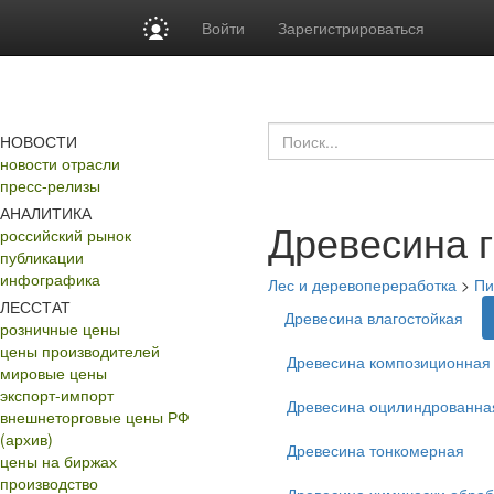
Войти
Зарегистрироваться
НОВОСТИ
новости отрасли
пресс-релизы
АНАЛИТИКА
Древесина г
российский рынок
публикации
инфографика
Лес и деревопереработка
>
Пи
ЛЕССТАТ
Древесина влагостойкая
розничные цены
цены производителей
Древесина композиционная
мировые цены
экспорт-импорт
Древесина оцилиндрованна
внешнеторговые цены РФ
(архив)
Древесина тонкомерная
цены на биржах
производство