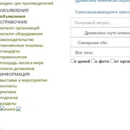
Древесина химически обра
индекс цен производителей
ОБЪЯВЛЕНИЯ
Самосмазывающаяся пресс
объявления
СПРАВОЧНИК
каталог организаций
каталог оборудования
законодательство
таможенные пошлины
стандарты
терминология
с ценой
с фото
от орг
площадь лесов в мире
список должников
ИНФОРМАЦИЯ
выставки и мероприятия
контакты
реклама
подписка
разделы
поиск