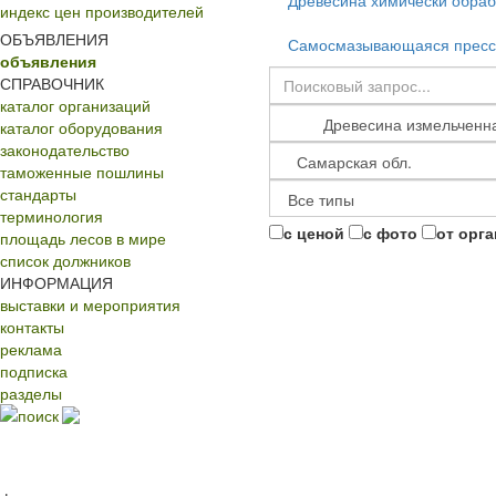
Древесина химически обра
индекс цен производителей
ОБЪЯВЛЕНИЯ
Самосмазывающаяся пресс
объявления
СПРАВОЧНИК
каталог организаций
каталог оборудования
законодательство
таможенные пошлины
стандарты
терминология
с ценой
с фото
от орг
площадь лесов в мире
список должников
ИНФОРМАЦИЯ
выставки и мероприятия
контакты
реклама
подписка
разделы
поиск