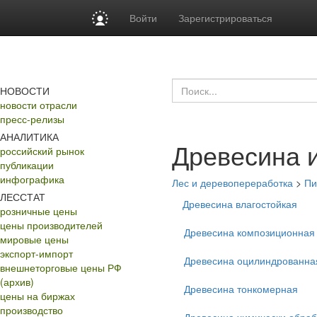
Войти
Зарегистрироваться
НОВОСТИ
новости отрасли
пресс-релизы
АНАЛИТИКА
Древесина 
российский рынок
публикации
инфографика
Лес и деревопереработка
>
Пи
ЛЕССТАТ
Древесина влагостойкая
розничные цены
цены производителей
Древесина композиционная
мировые цены
экспорт-импорт
Древесина оцилиндрованна
внешнеторговые цены РФ
(архив)
Древесина тонкомерная
цены на биржах
производство