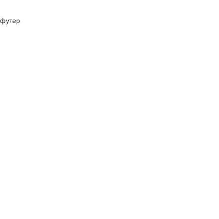
футер