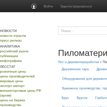
Войти
Зарегистрироваться
НОВОСТИ
новости отрасли
пресс-релизы
АНАЛИТИКА
Пиломатер
российский рынок
публикации
инфографика
Лес и деревопереработка
>
Пи
ЛЕССТАТ
Деревянная тара
Древе
розничные цены
цены производителей
Оборудование для деревопе
мировые цены
экспорт-импорт
Бумажное производство, тар
внешнеторговые цены РФ
(архив)
Брус
Брусок
Горбыл
цены на биржах
производство