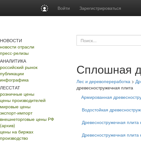
Войти
Зарегистрироваться
НОВОСТИ
новости отрасли
пресс-релизы
АНАЛИТИКА
Сплошная д
российский рынок
публикации
инфографика
Лес и деревопереработка
>
Др
ЛЕССТАТ
древесностружечная плита
розничные цены
Армированная древесностр
цены производителей
мировые цены
Водостойкая древесноструж
экспорт-импорт
внешнеторговые цены РФ
Древесностружечная плита
(архив)
цены на биржах
Древесностружечная плита
производство