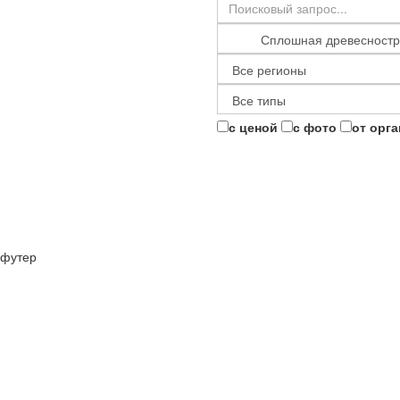
с ценой
с фото
от орг
футер