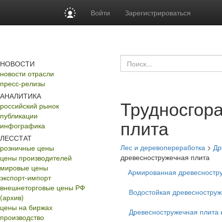
Войти
Зарегистрироваться
НОВОСТИ
новости отрасли
пресс-релизы
АНАЛИТИКА
Трудносгор
российский рынок
публикации
плита
инфографика
ЛЕССТАТ
Лес и деревопереработка
>
Др
розничные цены
древесностружечная плита
цены производителей
мировые цены
Армированная древесностр
экспорт-импорт
внешнеторговые цены РФ
Водостойкая древесноструж
(архив)
цены на биржах
Древесностружечная плита
производство