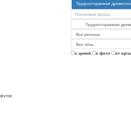
Трудносгораемая древесно
с ценой
с фото
от орг
футер