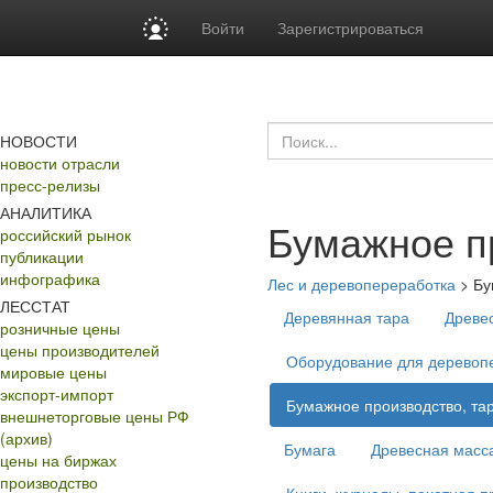
Войти
Зарегистрироваться
НОВОСТИ
новости отрасли
пресс-релизы
АНАЛИТИКА
Бумажное пр
российский рынок
публикации
инфографика
Лес и деревопереработка
>
Бу
ЛЕССТАТ
Деревянная тара
Древе
розничные цены
цены производителей
Оборудование для деревопе
мировые цены
экспорт-импорт
Бумажное производство, тар
внешнеторговые цены РФ
(архив)
Бумага
Древесная масс
цены на биржах
производство