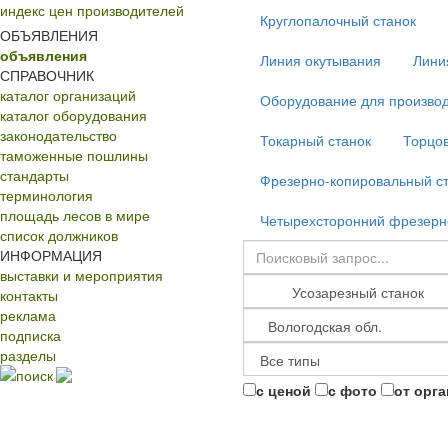
индекс цен производителей
Круглопалочный станок
ОБЪЯВЛЕНИЯ
объявления
Линия окутывания
Лини
СПРАВОЧНИК
каталог организаций
Оборудование для производ
каталог оборудования
законодательство
Токарный станок
Торцов
таможенные пошлины
стандарты
Фрезерно-копировальный с
терминология
площадь лесов в мире
Четырехсторонний фрезерн
список должников
ИНФОРМАЦИЯ
выставки и мероприятия
контакты
реклама
подписка
разделы
поиск
с ценой
с фото
от орг