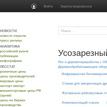
Войти
Зарегистрироваться
НОВОСТИ
новости отрасли
пресс-релизы
АНАЛИТИКА
Усозарезны
российский рынок
публикации
инфографика
Лес и деревопереработка
>
Об
ЛЕССТАТ
Деревообрабатывающее обор
розничные цены
Инфракрасная бескамерная
цены производителей
мировые цены
Станки для импрегнации д
экспорт-импорт
внешнеторговые цены РФ
Фуговально-рейсмусовые ст
(архив)
цены на биржах
Клеенаносящий станок
производство