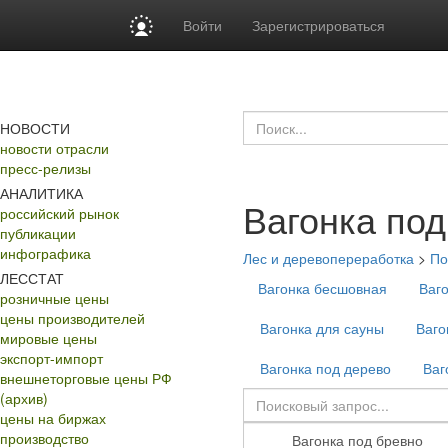
Войти
Зарегистрироваться
НОВОСТИ
новости отрасли
пресс-релизы
АНАЛИТИКА
Вагонка под
российский рынок
публикации
инфографика
Лес и деревопереработка
>
По
ЛЕССТАТ
Вагонка бесшовная
Ваг
розничные цены
цены производителей
Вагонка для сауны
Ваго
мировые цены
экспорт-импорт
Вагонка под дерево
Ваг
внешнеторговые цены РФ
(архив)
цены на биржах
производство