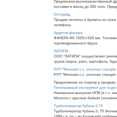
Предлагаем высококачественный др
поставки в месяц до 300 тонн. Пре
Опттрейд
Продам пеллеты и брикеты из лузги
телефону.
Ардатов фанера
ФАНЕРА ФК 1525х1525 мм. Топливные
оцилиндрованного бруса.
ЛАТИПА
ООО "ЛАТИПА" осуществляет реализ
грузов (зерно, рапс, картофель, бур
РУП "Минская с.х. опытная станция
РУП "Минская с.х. опытная станция
Предложения на покупку и продажу
Пилоправный инструмент для подго
Наковальня выпуклая НПВ (в т.ч. н
Молоток с круглым бойком (основно
Турбогенератор Кубань 0,75
Турбогенератор Кубань 0, 75 блочна
1999 г.в. пр – во Калужский турбинн