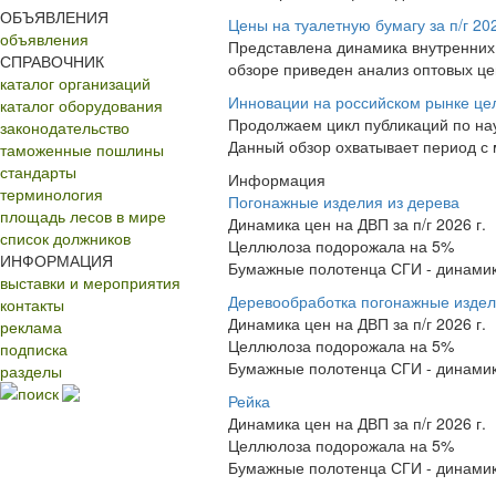
ОБЪЯВЛЕНИЯ
Цены на туалетную бумагу за п/г 20
объявления
Представлена динамика внутренних 
СПРАВОЧНИК
обзоре приведен анализ оптовых це
каталог организаций
Инновации на российском рынке цел
каталог оборудования
Продолжаем цикл публикаций по на
законодательство
Данный обзор охватывает период с ма
таможенные пошлины
стандарты
Информация
терминология
Погонажные изделия из дерева
площадь лесов в мире
Динамика цен на ДВП за п/г 2026 г.
список должников
Целлюлоза подорожала на 5%
ИНФОРМАЦИЯ
Бумажные полотенца СГИ - динамика 
выставки и мероприятия
Деревообработка погонажные изде
контакты
Динамика цен на ДВП за п/г 2026 г.
реклама
Целлюлоза подорожала на 5%
подписка
Бумажные полотенца СГИ - динамика 
разделы
поиск
Рейка
Динамика цен на ДВП за п/г 2026 г.
Целлюлоза подорожала на 5%
Бумажные полотенца СГИ - динамика 