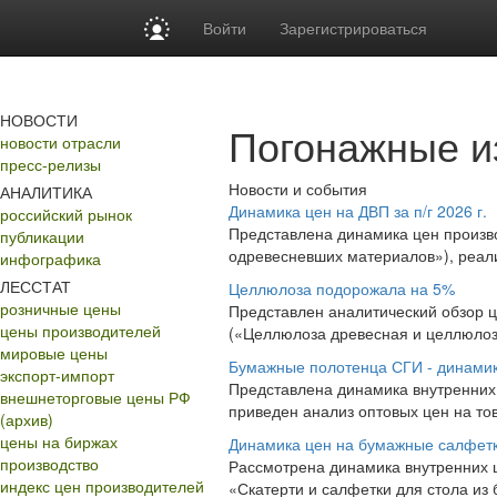
Войти
Зарегистрироваться
НОВОСТИ
Погонажные и
новости отрасли
пресс-релизы
Новости и события
АНАЛИТИКА
Динамика цен на ДВП за п/г 2026 г.
российский рынок
Представлена динамика цен произв
публикации
одревесневших материалов»), реали
инфографика
ЛЕССТАТ
Целлюлоза подорожала на 5%
розничные цены
Представлен аналитический обзор 
цены производителей
(«Целлюлоза древесная и целлюлоза
мировые цены
Бумажные полотенца СГИ - динамика 
экспорт-импорт
Представлена динамика внутренних 
внешнеторговые цены РФ
приведен анализ оптовых цен на то
(архив)
цены на биржах
Динамика цен на бумажные салфет
производство
Рассмотрена динамика внутренних 
индекс цен производителей
«Скатерти и салфетки для стола из 