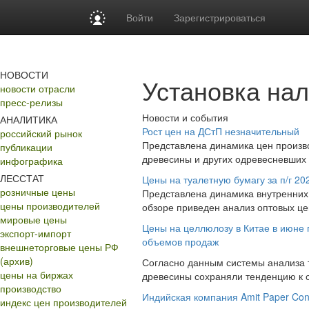
Войти
Зарегистрироваться
НОВОСТИ
Установка на
новости отрасли
пресс-релизы
Новости и события
АНАЛИТИКА
Рост цен на ДСтП незначительный
российский рынок
Представлена динамика цен произв
публикации
древесины и других одревесневших 
инфографика
ЛЕССТАТ
Цены на туалетную бумагу за п/г 20
розничные цены
Представлена динамика внутренних 
цены производителей
обзоре приведен анализ оптовых це
мировые цены
Цены на целлюлозу в Китае в июне
экспорт-импорт
объемов продаж
внешнеторговые цены РФ
(архив)
Согласно данным системы анализа т
цены на биржах
древесины сохраняли тенденцию к с
производство
Индийская компания Amit Paper Con
индекс цен производителей