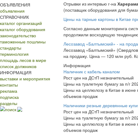
Отрывки из интервью г-на
Харерама
ОБЪЯВЛЕНИЯ
(поставщик оборудования для бумаж
объявления
СПРАВОЧНИК
Цены на тарные картоны в Китае пр
каталог организаций
Согласно данным мониторинга систе
каталог оборудования
продолжили восходящую тенденцию. 
законодательство
таможенные пошлины
Лесозавод «Балтымский» - на прод
стандарты
Лесозавод «Балтымский» (Свердловс
терминология
на продажу. Цена — 120 млн руб. Ко
площадь лесов в мире
Информация
список должников
Наличник с кабель каналом
ИНФОРМАЦИЯ
Рост цен на ДСтП незначительный
выставки и мероприятия
Цены на туалетную бумагу за п/г 20
контакты
Цены на целлюлозу в Китае в июне
реклама
объемов продаж
подписка
разделы
Наличники резные деревянные купи
поиск
Рост цен на ДСтП незначительный
Цены на туалетную бумагу за п/г 20
Цены на целлюлозу в Китае в июне
объемов продаж