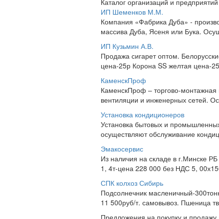
Каталог организаций и предприятий
ИП Шеменков М.М.
Компания «Фабрика Дуба» - произво
массива Дуба, Ясеня или Бука. Осущ
ИП Кузьмин А.В.
Продажа сигарет оптом. Белорусски
цена-25р Корона SS желтая цена-25р
КаменскПроф
КаменскПроф – торгово-монтажная 
вентиляции и инженерных сетей. Ос
Установка кондиционеров
Установка бытовых и промышленных
осуществляют обслуживание кондиц
Эмакосервис
Из наличия на складе в г.Минске Р
1, 4т-цена 228 000 без НДС 5, 00х15
СПК колхоз Сибирь
Подсолнечник масленичный-300тонн,
11 500руб/т. самовывоз. Пшеница твё
Предложения на покупку и продажу