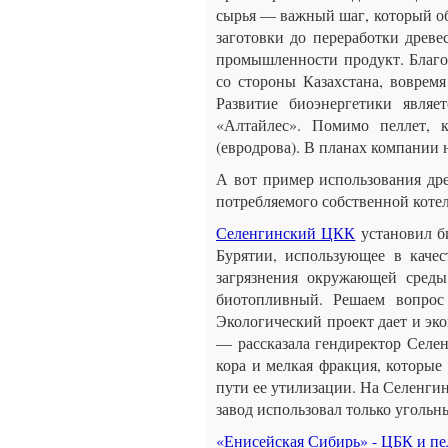
сырья — важный шаг, который об
заготовки до переработки древе
промышленности продукт. Благо
со стороны Казахстана, воврем
Развитие биоэнергетики явля
«Алтайлес». Помимо пеллет, 
(евродрова). В планах компании
А вот пример использования др
потребляемого собственной коте
Селенгинский ЦКК
установил б
Бурятии, использующее в качес
загрязнения окружающей среды
биотопливный. Решаем вопрос
Экологический проект дает и эк
— рассказала гендиректор Селен
кора и мелкая фракция, которые
пути ее утилизации. На Селенгин
завод использовал только угольны
«Енисейская Сибирь» - ЦБК и п