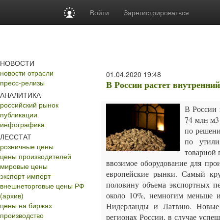
Войти
Зарегистрироваться
НОВОСТИ
новости отрасли
01.04.2020
19:48
пресс-релизы
В России растет внутренний 
АНАЛИТИКА
российский рынок
В России 
публикации
74 млн м3
инфографика
по решени
ЛЕССТАТ
по утили
розничные цены
товарной 
цены производителей
ввозимое оборудование для про
мировые цены
европейские рынки. Самый кру
экспорт-импорт
половину объема экспортных пе
внешнеторговые цены РФ
около 10%, немногим меньше и
(архив)
цены на биржах
Нидерланды и Латвию. Новые п
производство
регионах России, в случае успе