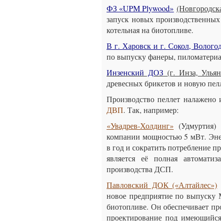
ФЗ «UPM Plywood»
(Новгородск
запуск новых производственных
котельная на биотопливе.
В г. Харовск и г. Сокол, Вологод
по выпуску фанеры, пиломатериал
Инзенский ДОЗ
(г. Инза, Ульян
древесных брикетов и новую пе
Производство пеллет налажено
ДВП
. Так, например:
«Увадрев-Холдинг»
(Удмуртия) 
компании мощностью 5 мВт. Энер
в год и сократить потребление п
является её полная автоматиз
производства ДСП.
Павловский ДОК («Алтайлес»)
новое предприятие по выпуску
биотопливе. Он обеспечивает пр
проектирование под имеющийся 