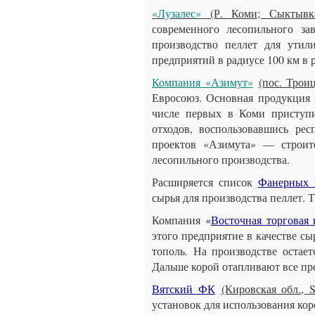
«Лузалес»
(Р. Коми; Сыктывка
современного лесопильного за
производство пеллет для утил
предприятий в радиусе 100 км в р
Компания «Азимут»
(пос. Трои
Евросоюз. Основная продукция 
числе первых в Коми приступ
отходов, воспользовавшись ре
проектов «Азимута» — строит
лесопильного производства.
Расширяется список
Фанерных 
сырья для производства пеллет. 
Компания
«
Восточная торговая
этого предприятие в качестве сы
тополь. На производстве остает
Дальше корой отапливают все п
Вятский ФК
(Кировская обл.,
установок для использования ко