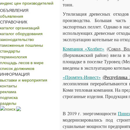
индекс цен производителей
тонн.
ОБЪЯВЛЕНИЯ
Утилизация древесных отходов
объявления
производства. Большая часть
СПРАВОЧНИК
экспортных пеллет. Однако в на
каталог организаций
использующих древесные отходы
каталог оборудования
законодательство
эксплуатацию котельные на отход
таможенные пошлины
Компания «Холбит»
(Сокол, Во
стандарты
(Верховажский район) ввела в 
терминология
площадке в поселке Туровец (Ме
площадь лесов в мире
введены в эксплуатацию котельн
список должников
ИНФОРМАЦИЯ
«Промтех-Инвест»
(Республика
выставки и мероприятия
лесопиления перерабатываются 
контакты
Коми тепловая компания. На пре
реклама
строганные изделия. Продукция 
подписка
разделы
поиск
В 2019 г. энергомощности
Пине
модернизировались под строит
сушильные мощности предприятия