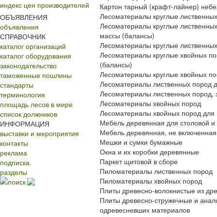
индекс цен производителей
Картон тарный (крафт-лайнер) неб
Лесоматериалы круглые лиственных
ОБЪЯВЛЕНИЯ
Лесоматериалы круглые лиственных
объявления
массы (балансы)
СПРАВОЧНИК
Лесоматериалы круглые лиственных
каталог организаций
Лесоматериалы круглые хвойных по
каталог оборудования
(балансы)
законодательство
Лесоматериалы круглые хвойных по
таможенные пошлины
Лесоматериалы лиственных пород д
стандарты
Лесоматериалы лиственных пород, 
терминология
Лесоматериалы хвойных пород
площадь лесов в мире
Лесоматериалы хвойных пород для 
список должников
Мебель деревянная для столовой и 
ИНФОРМАЦИЯ
Мебель деревянная, не включенная 
выставки и мероприятия
Мешки и сумки бумажные
контакты
Окна и их коробки деревянные
реклама
Паркет щитовой в сборе
подписка
Пиломатериалы лиственных пород
разделы
Пиломатериалы хвойных пород
поиск
Плиты древесно-волокнистые из др
Плиты древесно-стружечные и анало
одревесневших материалов