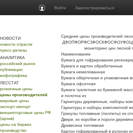
Войти
Зарегистрироваться
Средние цены производителей лесн
НОВОСТИ
ДФО
ПФО
РФ
СЗФО
СКФО
СФО
УФО
Ц
новости отрасли
мониторинг цен лесной п
пресс-релизы
Наименование
АНАЛИТИКА
Бумага для гофрирования регенери
российский рынок
Бумага и картон обработанные
публикации
Бумага немелованная
инфографика
Бумага оберточная и упаковочная в
ЛЕССТАТ
Бумага офсетная
розничные цены
Бумага туалетная из бумажной масс
цены производителей
и полотна из
мировые цены
Гарнитуры деревянные, наборы ком
экспорт-импорт
Гарнитуры и наборы комплектной м
внешнеторговые цены РФ
Гранулы топливные (пеллеты) из от
(архив)
Двери, их коробки и пороги деревя
цены на биржах
Древесина топливная
производство
Картон гофрированный в рулонах и