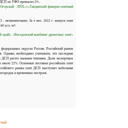
тва ДСП по УФО превысил 2%.
«Югорский ЛПХ»);
«Тавдинский фанерно-плитный
 незначительное. За 4 мес. 2022 г. выпуск плит
40 усл. м3
й край);
«Вогодонский комбинат древесных плит»
 федеральных округах России. Российский рынок
я. Однако, необходимо учитывать, что последние
на ДСП растет малыми темпами. Доля экспортных
м около 22%. Основные поставки российских плит
сийского рынка плит ДСП выступает мебельная
регородок и временных построек.
стей