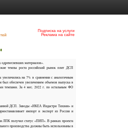
Подписка на услуги
Реклама на сайте
стей
и
х одревесневших материалов».
сокие темпы роста российский рынок плит ДСП
мы увеличились на 7% в сравнении с аналогичным
и был обеспечен увеличением объемов выпуска в
и темпами. За 4 мес. 2022 г. по остальным ФО
ванной ДСП. Заводы «ИКЕА Индастри Тихвин» и
иостанавливает импорт и экспорт из России и
ции ЛПК получил статус «ПИП». В рамках проекта
ьного производства должны быть использованы в