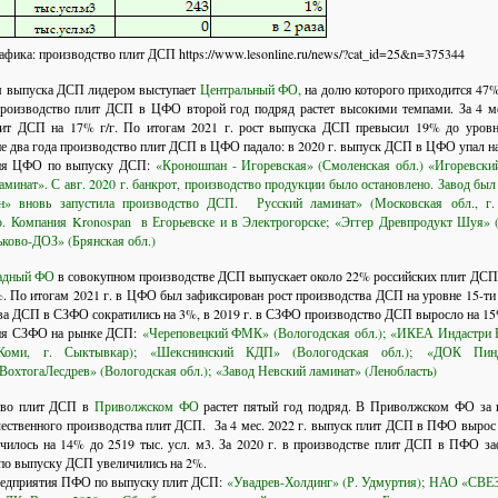
афика: производство плит ДСП
https://www.lesonline.ru/news/?cat_id=25&n=375344
 выпуска ДСП лидером выступает
Центральный ФО,
на долю которого приходится 47%
Производство плит ДСП в ЦФО второй год подряд растет высокими темпами. За 4 м
ит ДСП на 17% г/г. По итогам 2021 г. рост выпуска ДСП превысил 19% до уровня
 два года производство плит ДСП в ЦФО падало: в 2020 г. выпуск ДСП в ЦФО упал на 4
ия ЦФО по выпуску ДСП:
«Кроношпан - Игоревская» (Смоленская обл.) «Игоревский
аминат». С авг. 2020 г. банкрот, производство продукции было остановлено. Завод бы
н» вновь запустила производство ДСП.
Русский ламинат» (Московская обл., г
о.
Компания Kronospan в Егорьевске и в Электрогорске;
«Эггер Древпродукт Шуя» (
ьково-ДОЗ» (Брянская обл.)
падный ФО
в совокупном производстве ДСП выпускает около 22% российских плит ДСП.
%. По итогам 2021 г. в ЦФО был зафиксирован рост производства ДСП на уровне 15-ти п
ва ДСП в СЗФО сократились на 3%, в 2019 г. в СЗФО производство ДСП выросло на 15
ия СЗФО на рынке ДСП:
«Череповецкий ФМК» (Вологодская обл.);
«ИКЕА Индастри Н
Коми, г. Сыктывкар);
«Шекснинский КДП» (Вологодская обл.);
«ДОК Пинд
ВохтогаЛесдрев» (Вологодская обл.);
«Завод Невский ламинат» (Ленобласть)
тво плит ДСП в
Приволжском ФО
растет пятый год подряд. В Приволжском ФО за 
чественного производства плит ДСП. За 4 мес. 2022 г. выпуск плит ДСП в ПФО вырос 
илось на 14% до 2519 тыс. усл. м3. За 2020 г. в производстве плит ДСП в ПФО за
 по выпуску ДСП увеличились на 2%.
едприятия ПФО по выпуску плит ДСП:
«Увадрев-Холдинг» (Р. Удмуртия);
НАО «СВЕЗА