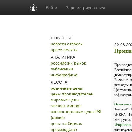
Войти
Зарегистрироваться
НОВОСТИ
новости отрасли
22.06.20
пресс-релизы
Произв
АНАЛИТИКА
российский рынок
Производст
публикации
Российское
инфографика
демонстриру
В 2022 г. 
ЛЕССТАТ
периодом п
розничные цены
Центрально
цены производителей
зафиксиров
мировые цены
Основные со
экспорт-импорт
Завод
«ИКЕ
внешнеторговые цены РФ
«ИКЕА Инда
(архив)
Белоруссии
цены на биржах
«Евразлес»
производство
планируетс