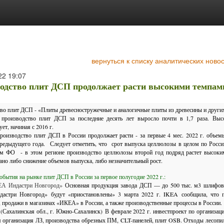
вернуться к списку аналитических ново
22
19:07
одство плит ДСП продолжает расти высокими темпам
во плит ДСП - «Плиты древесностружечные и аналогичные плиты из древесины и други
 производство плит ДСП за последние десять лет выросло почти в 1,7 раза. Вы
ет, начиная с 2016 г.
производство плит ДСП в России продолжает расти - за первые 4 мес. 2022 г. объе
редыдущего года. Следует отметить, что срот выпуска целлюлозы в целом по Росси
м ФО - в этом регионе производство целлюлозы второй год подряд растет высоким
ано либо снижение объемов выпуска, либо незначительный рост.
бытия на рынке плит ДСП в России за первое полугодие 2022 г.:
А Индастри Новгород»
Основная продукция завода
ДСП
— до 500 тыс. м3 шлифо
стри Новгород» будут «приостановлены» 3 марта 2022 г. IKEA сообщила, что пр
, продажи в магазинах «ИКЕА» в России, а также производственные процессы в России.
(Сахалинская обл., г. Южно-Сахалинск)
В феврале 2022 г. инвестпроект по организа
я организация ЛЗ, производства обрезных ПМ, CLT-панелей, плит
OSB.
Отходы лесопил