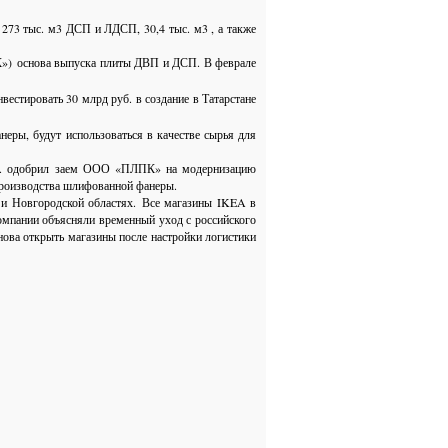
 273 тыс. м3 ДСП и ЛДСП, 30,4 тыс. м3 , а также
МК»)
основа выпуска плиты ДВП и ДСП. В феврале
вестировать 30 млрд руб. в создание в Татарстане
еры, будут использоваться в качестве сырья для
 г. одобрил заем ООО «ПЛПК» на модернизацию
роизводства шлифованной фанеры.
й и Новгородской областях.
Все магазины IKEA в
компании объясняли временный уход с российского
ова открыть магазины после настройки логистики