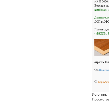
м3. В 2020
Ведущие п
комбинат» 
Дальневос
ДСП в ДФО 
Производи
(«ВКДП», Р
отрасль. П
См.
Произво
©
https://w
Источник:
Просмотр