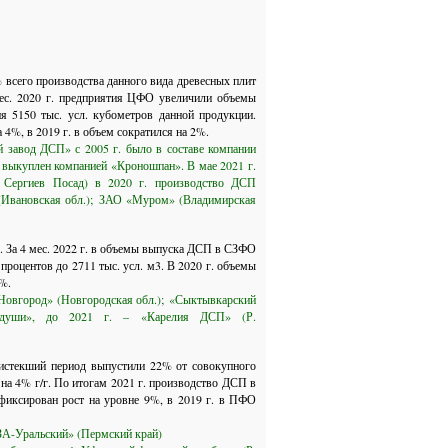
 всего производства данного вида древесных плит
ес. 2020 г. предприятия ЦФО увеличили объемы
 5150 тыс. усл. кубометров данной продукции.
%, в 2019 г. в объем сократился на 2%.
 завод ДСП» с 2005 г. было в составе компании
л выкуплен компанией «Кроношпан». В мае 2021 г.
. Сергиев Посад) в 2020 г. производство ДСП
Ивановская обл.);
ЗАО «Муром» (Владимирская
 За 4 мес. 2022 г. в объемы выпуска ДСП в СЗФО
роцентов до 2711 тыс. усл. м3. В 2020 г. объемы
%.
овгород» (Новгородская обл.);
«Сыктывкарский
уши», до 2021 г. – «Карелия ДСП» (Р.
истекший период выпустили 22% от совокупного
на 4% г/г. По итогам 2021 г. производство ДСП в
фиксирован рост на уровне 9%, в 2019 г. в ПФО
-Уральский» (Пермский край)