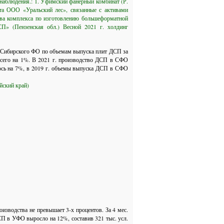
 наблюдения.: 1. Уфимский фанерный комбинат (Р.
та ООО «Уральский лес», связанные с активами
тва комплекса по изготовлению большеформатной
П» (Пензенская обл.) Весной 2021 г. холдинг
ля Сибирского ФО по объемам выпуска плит ДСП за
всего на 1%. В 2021 г. производство ДСП в СФО
лось на 7%, в 2019 г. объемы выпуска ДСП в СФО
йский край)
изводства не превышает 3-х процентов. За 4 мес.
СП в УФО выросло на 12%, составив 321 тыс. усл.