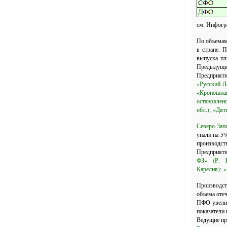
см. Инфогр
По объемам
в стране. 
выпуска пл
Предыдущие
Предприят
«Русский Л
«Кроношпа
остановлен
обл.);
«Дят
Северо-За
упали на 5
производст
Предприят
ФЗ» (Р. 
Карелия);
«
Производс
объема оте
ПФО увелич
показатели
Ведущие пр