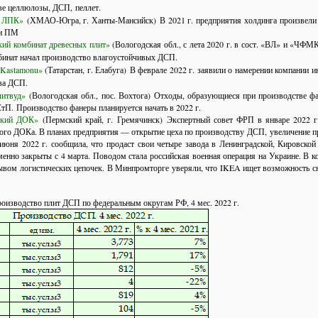
ве целлюлозы,
ДСП,
пеллет.
 ЛПК»
(ХМАО-Югра, г. Ханты-Мансийск)
В 2021 г. предприятия холдинга произвели
 и ПМ
ий комбинат древесных плит»
(Вологодская обл., с лета 2020 г. в сост. «ВЛ» и «ЧФ
мбинат начал производство влагоустойчивых
ДСП.
Kastamonu»
(Татарстан, г. Елабуга)
В феврале 2022 г. заявили о намерении компании ин
ва
ДСП
.
литвуд»
(Вологодская обл., пос. Вохтога)
Отходы, образующиеся при производстве фан
тП. Производство фанеры планируется начать в 2022 г.
ский ДОК»
(Пермский край, г. Гремячинск)
Экспертный совет ФРП в январе 2022
ого ДОКа. В планах предприятия — открытие цеха по производству
ДСП, увеличение п
июня 2022 г. сообщила, что продаст свои четыре завода в Ленинградской, Кировско
менно закрыты с 4 марта. Поводом стала российская военная операция на Украине. В 
ывом логистических цепочек. В Минпромторге уверяли, что IKEA ищет возможность сн
роизводство плит ДСП по федеральным округам РФ, 4 мес. 2022 г.