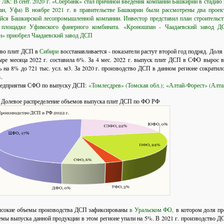
 ЛК: В сент. 2020 г. «Сбербанк» стал причиной введения компании Башкирии в стадию
ан, Уфа) В ноябре 2021 г. в правительстве Башкирии были рассмотрены два проек
йся Башкирской лесопромышленной компании. Инвестор представил план строительс
 площадке Уфимского фанерного комбината.
«Кроношпан - Чаадаевский завод ДС
» приобрел Чаадаевский завод ДСП
во плит ДСП в
Сибири
восстанавливается - показатели растут второй год подряд. До
ыре месяца 2022 г. составила 6%. За 4 мес. 2022 г. выпуск плит ДСП в СФО вырос 
ь на 8% до 721 тыс. усл. м3. За 2020 г. производство ДСП в данном регионе сократи
.
редприятия СФО по выпуску ДСП:
«Томлесдрев» (Томская обл.);
«Алтай-Форест» (Алта
 Долевое распределение объемов выпуска плит ДСП по ФО РФ
ысокие объемы производства ДСП зафиксированы
в Уральском ФО,
в котором доля про
ъемы выпуска данной продукции в этом регионе упали на 5%. В 2021 г. производство Д