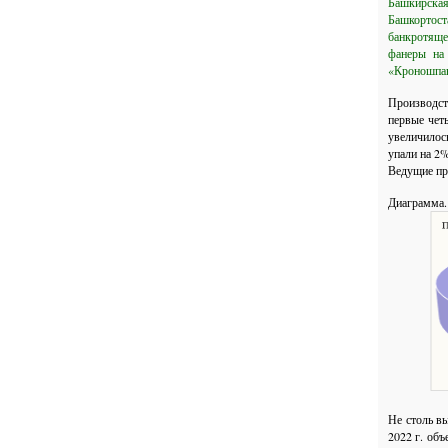
Башкирская
Башкортост
банкротяще
фанеры на
«Кроношпан
Производст
первые чет
увеличилос
упали на 2%
Ведущие п
Диаграмма.
Не столь в
2022 г. об