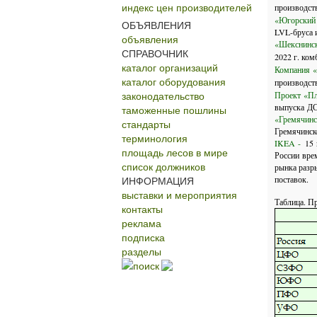
индекс цен производителей
производст
«Югорский
ОБЪЯВЛЕНИЯ
LVL-бруса
объявления
«Шекснинск
СПРАВОЧНИК
2022 г. ко
каталог организаций
Компания
«
каталог оборудования
производст
законодательство
Проект «П
выпуска ДС
таможенные пошлины
«Гремячин
стандарты
Гремячинск
терминология
IKEA -
15 
площадь лесов в мире
России вре
список должников
рынка разр
ИНФОРМАЦИЯ
поставок.
выставки и мероприятия
Таблица. П
контакты
реклама
подписка
разделы
поиск