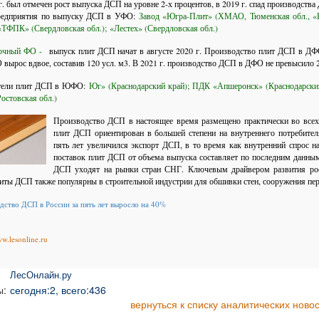
 г. был отмечен рост выпуска ДСП на уровне 2-х процентов, в 2019 г. спад производс
редприятия по выпуску ДСП в УФО:
Завод «Югра-Плит» (ХМАО, Тюменская обл., 
«ТФПК» (Свердловская обл.);
«Лестех» (Свердловская обл.)
точный ФО -
выпуск плит ДСП начат в августе 2020 г. Производство плит ДСП в ДФО -
вырос вдвое, составив 120 усл. м3. В 2021 г. производство ДСП в ДФО не превысило 2
тели плит ДСП в ЮФО:
Юг» (Краснодарский край);
ПДК «Апшеронск» (Краснодарски
остовская обл.)
Производство ДСП в настоящее время размещено практически во всех
плит ДСП ориентирован в большей степени на внутреннего потребител
пять лет увеличился экспорт ДСП, в то время как внутренний спрос 
поставок плит ДСП от объема выпуска составляет по последним данны
ДСП уходят на рынки стран СНГ. Ключевым драйвером развития рос
литы ДСП также популярны в строительной индустрии для обшивки стен, сооружения пе
дство ДСП в России за пять лет выросло на 40%
ww.lesonline.ru
ЛесОнлайн.ру
ы:
сегодня:2, всего:436
вернуться к списку аналитических ново