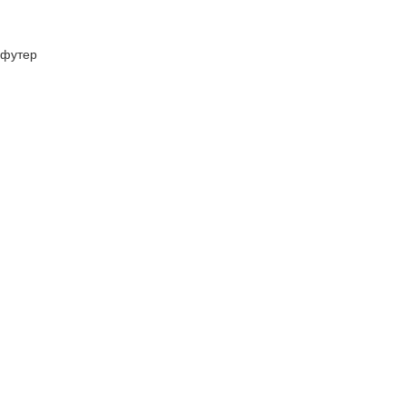
футер