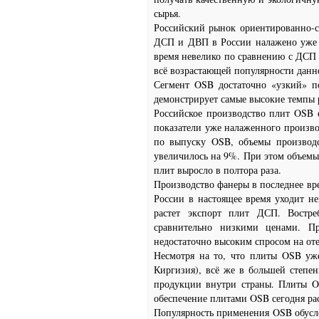
сырья.
Российский рынок ориентированно-с
ДСП и ДВП в России налажено уже б
время невелико по сравнению с ДСП 
всё возрастающей популярности дан
Сегмент OSB достаточно «узкий» 
демонстрирует самые высокие темпы 
Российское производство плит OSB 
показатели уже налаженного произво
по выпуску OSB, объемы производс
увеличилось на 9%. При этом объемы
плит выросло в полтора раза.
Производство фанеры в последнее вр
России в настоящее время уходит н
растет экспорт плит ДСП. Востре
сравнительно низкими ценами. Пр
недостаточно высоким спросом на от
Несмотря на то, что плиты OSB уже
Киргизия), всё же в б
о
льшей степен
продукции внутри страны. Плиты O
обеспечение плитами OSB сегодня ра
Популярность применения OSB обусло