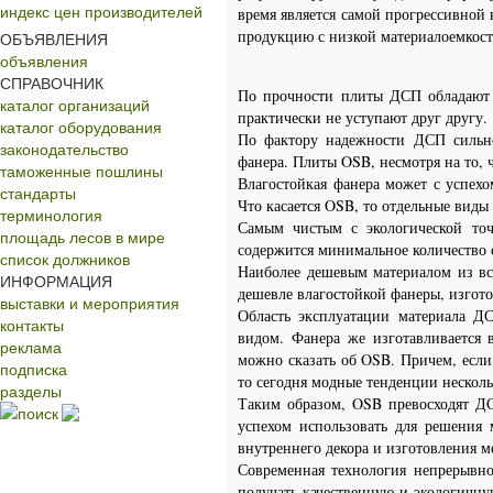
индекс цен производителей
время является самой прогрессивной
продукцию с низкой материалоемкост
ОБЪЯВЛЕНИЯ
объявления
СПРАВОЧНИК
По прочности плиты ДСП обладают 
каталог организаций
практически не уступают друг другу.
каталог оборудования
По фактору надежности ДСП сильно 
законодательство
фанера. Плиты OSB, несмотря на то, ч
таможенные пошлины
Влагостойкая фанера может с успехо
стандарты
Что касается OSB, то отдельные виды
терминология
Самым чистым с экологической точ
площадь лесов в мире
содержится минимальное количество с
список должников
Наиболее дешевым материалом из все
ИНФОРМАЦИЯ
дешевле влагостойкой фанеры, изгото
выставки и мероприятия
Область эксплуатации материала Д
контакты
видом. Фанера же изготавливается 
реклама
можно сказать об OSB. Причем, если
подписка
то сегодня модные тенденции несколь
разделы
Таким образом, OSB превосходят ДС
поиск
успехом использовать для решения м
внутреннего декора и изготовления м
Современная технология непрерывно
получать качественную и экологичну