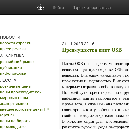
Войти
Зарегистрироваться
НОВОСТИ
новости отрасли
21.11.2025
22:16
пресс-релизы
Преимущества плит OSB
АНАЛИТИКА
российский рынок
Плиты OSB производятся методом пре
публикации
вещества при производстве OSB исп
инфографика
вещества. Благодаря уникальной те
ЛЕССТАТ
прочностью и надежностью. В их сос
розничные цены
материалу сохранять свойства натура
цены производителей
По своей сути, ориентированно-стр
мировые цены
вафельной плиты заключается в раз
экспорт-импорт
Кроме того, в слое OSB она располаг
внешнеторговые цены РФ
слоев три, как и у вафельных плит
(архив)
свойства, которые открывают новые о
цены на биржах
В качестве сырья для изготовлени
производство
результате рубок и ухода быстрорас