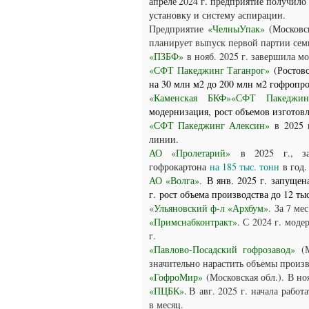
апреле
2024 г.
предприятие получило 
установку и систему аспирации.
Предприятие
«ЧелныУпак»
(Московск
планирует выпуск первой партии се
«ПЗБФ»
в нояб. 2025 г. завершила 
«СФТ Пакеджинг Таганрог»
(Ростовс
на 30 млн м2 до 200 млн м2 гофропр
«Каменская БКФ»
«СФТ Пакеджин
модернизация,
рост объемов изготов
«СФТ Пакеджинг Алексин»
в
2025 г
линии.
АО «Пролетарий»
в 2025 г., 
гофрокартона
на 185 тыс. тонн
в год
АО «Волга»
.
В янв. 2025 г. запущен
г. рост объема производства до 12 тыс
«Ульяновский ф-л «Архбум».
За 7 ме
«Примснабконтракт»
. С 2024 г. моде
г.
«Павлово-Посадский гофрозавод»
(
значительно нарастить объемы произв
«ГофроМир»
(Московская обл.).
В но
«ПЦБК»
.
В
авг. 2025 г.
начала работ
в месяц.