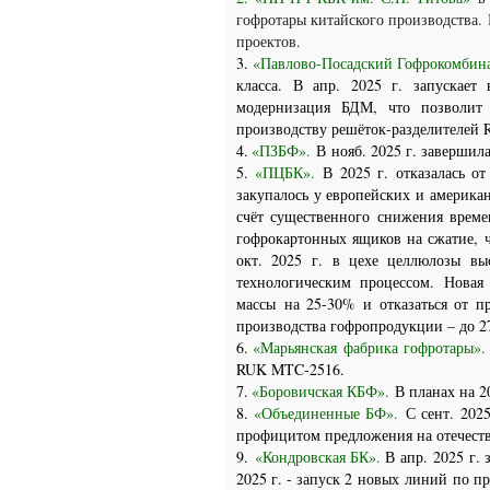
гофротары китайского производства. 
проектов.
3.
«Павлово-Посадский Гофрокомбина
класса.
В апр. 2025 г. запускает
модернизация БДМ, что позволит 
производству решёток-разделителей 
4.
«ПЗБФ».
В
нояб. 2025 г. заверши
5.
«ПЦБК».
В 2025 г. отказалась о
закупалось у европейских и америка
счёт существенного снижения врем
гофрокартонных ящиков на сжатие, 
окт. 2025 г. в цехе целлюлозы в
технологическим процессом.
Новая
массы
на 25-30% и отказаться от п
производства гофропродукции – до 27
6.
«Марьянская фабрика гофротары»
RUK MTC-2516.
7.
«Боровичская КБФ».
В планах на 2
8.
«Объединенные БФ».
С сент. 202
профицитом предложения на отечест
9.
«Кондровская БК».
В
апр. 2025 г.
2025 г. - запуск 2 новых линий по п