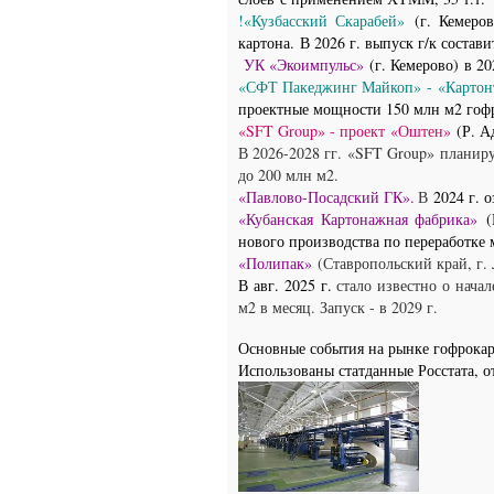
!«Кузбасский Скарабей»
(г. Кемеро
картона.
В 2026 г. выпуск г/к состави
УК «Экоимпульс»
(г. Кемерово) в 202
«СФТ Пакеджинг Майкоп» - «Картонт
проектные мощности 150 млн м2 гоф
«SFT Group» - проект
«Оштен»
(Р. А
В 2026-2028 гг.
«
SFT Group
»
планиру
до 200 млн м2
.
«Павлово-Посадский ГК».
В
2024 г. о
«Кубанская Картонажная фабрика»
(К
нового производства по переработке 
«Полипак»
(Ставропольский край, г.
В авг. 2025 г.
стало известно о нача
м2 в месяц. Запуск - в 2029 г.
Основные события на рынке гофрока
Использованы статданные Росстата, о