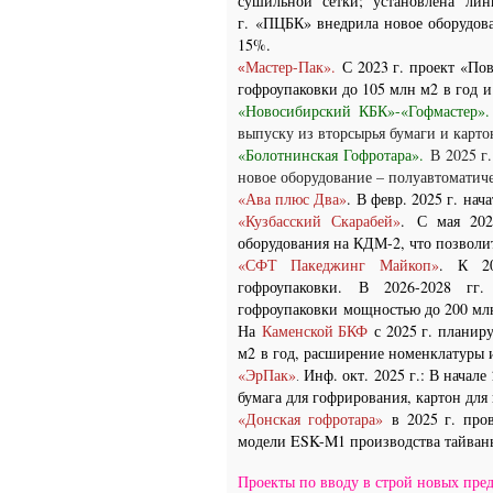
сушильной сетки; установлена
лин
г. «ПЦБК»
внедрила новое оборудов
15%.
Мастер-Пак».
С 2023 г. проект «По
«
гофроупаковки до 105 млн м2
в год
и
«Новосибирский КБК»-
«Гофмастер»
выпуску из вторсырья бумаги и картон
«Болотнинская Гофротара».
В 2025 г
новое оборудование – полуавтоматич
«Ава плюс Два»
.
В февр. 2025 г. на
«Кузбасский Скарабей»
.
С мая 202
оборудования на КДМ-2, что позволи
«СФТ Пакеджинг Майкоп»
.
К 2
гофроупаковки
.
В 2026-2028 гг
гофроупаковки мощностью до 200 м
На
Каменской БКФ
с 2025 г. планиру
м2
в год, расширение номенклатуры 
«ЭрПак»
Инф. окт. 2025 г.:
В начале
.
бумага для гофрирования, картон для
«Донская гофротара»
в 2025 г. про
модели ESK-M1 производства тайва
Проекты по вводу в строй новых пред