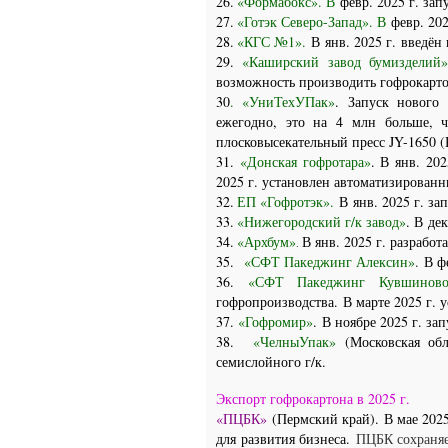
26.
«Формабокс». В
февр. 2025 г. за
27.
«Готэк Северо-Запад». В
февр. 202
28.
«КГС №1».
В
янв. 2025 г. введён 
29.
«Каширский завод бумизделий
возможность производить гофрокарто
30
. «УниТехУПак»
.
Запуск нового
ежегодно, это на 4 млн больше, 
плосковысекательный пресс JY-1650 (
31.
«Донская гофротара»
. В
янв. 2025
2025 г. установлен автоматизирова
32.
ЕП «Гофротэк».
В
янв. 2025 г. з
33.
«Нижегородский г/к завод»
. В
дек
34.
«Архбум»
В янв. 2025 г. разрабо
.
35.
«СФТ Пакеджинг Алексин»
.
В ф
36.
«СФТ Пакеджинг Кувшино
гофропроизводства.
В марте 2025 г.
37.
«Гофромир»
.
В ноябре 2025 г. за
38.
«ЧелныУпак»
(Московская обл
семислойного г/к.
Экспорт гофрокартона в 2025 г.
«ПЦБК»
(Пермский край).
В мае 202
для развития бизнеса.
ПЦБК сохраняе