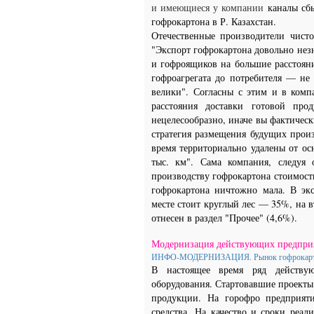
и имеющиеся у компании
каналы сб
гофрокартона в Р. Казахстан.
Отечественные производители чист
"Экспорт гофрокартона довольно нез
и гофроящиков на большие расстояни
гофроагрегата до потребителя — не
велики".
Согласны с этим и в комп
расстояния доставки готовой про
нецелесообразно, иначе вы фактичес
стратегия размещения будущих прои
время территориально удалены от ос
тыс. км". Сама компания, следуя 
производству гофрокартона стоимост
гофрокартона ничтожно мала. В эк
месте стоит круглый лес — 35%, на в
отнесен в раздел "Прочее" (4,6%).
Модернизация действующих предприят
ИНФО-МОДЕРНИЗАЦИЯ. Рынок гофрокар
В настоящее время ряд действую
оборудования.
Стартовавшие проекты
продукции.
На горофро предприя
средства.
На качество и сроки реал