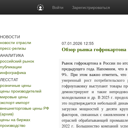
Войти
Зарегистрироваться
НОВОСТИ
новости отрасли
07.01.2026
12:55
пресс-релизы
Обзор рынка гофрокартона в
АНАЛИТИКА
российский рынок
Рынок гофрокартона в России по ито
публикации
предыдущего года. Напомним, что в
инфографика
9%.
При этом важно отметить, что 
ЛЕССТАТ
умеренный рост потребительского
розничные цены
гофроупаковку выступают товары пр
цены производителей
демонстрируют и такие непродовол
мировые цены
холодильники и др.
В 2025 г. продол
экспорт-импорт
это подтверждается небольшой дина
внешнеторговые цены РФ
загрузки мощностей у десяти кру
(архив)
факторов, связанных с оживлением п
цены на биржах
отраслей обрабатывающей промышлен
производство
2022 г. Большинство компаний успе