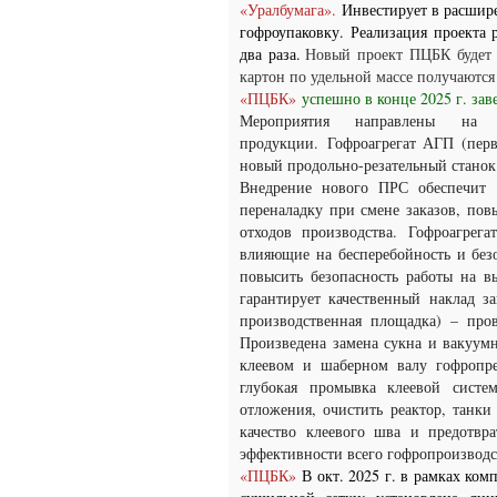
«Уралбумага».
Инвестирует в расшир
гофроупаковку. Реализация проекта 
два раза
.
Новый проект ПЦБК будет 
картон по удельной массе получаются 
«ПЦБК»
успешно в конце 2025 г. за
Мероприятия направлены на п
продукции.
Гофроагрегат АГП (перв
новый продольно-резательный станок
Внедрение нового ПРС обеспечит 
переналадку при смене заказов, пов
отходов производства.
Гофроагрег
влияющие на бесперебойность и безо
повысить безопасность работы на в
гарантирует качественный наклад 
производственная площадка) – про
Произведена замена сукна и вакуум
клеевом и шаберном валу гофропре
глубокая промывка клеевой систе
отложения, очистить реактор, танки
качество клеевого шва и предотвр
эффективности всего гофропроизводс
«ПЦБК»
В окт. 2025 г. в рамках ко