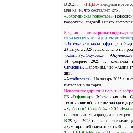
В 2025 г.
«ПЦБК»
внедрила новое о
млн кв. м, что составляет 15%.
«Болотнинская гофротара»
(Новосиби
гофротары,
годовой выпуск гофроупа
Реорганизации на рынке гофрокартона
ИНФО-РЕОРГАНИЗАЦИИ. Рынок гофрока
«Энгельсский завод гофротары»
(Сар
23 августа 2025 г. выставлено на пр
«Каппа Рус Окуловка» -
«Окуловская
14 февраля 2025 г. компания 
Окуловка»
.
Напомним, что «Каппа Р
яиц.
«Алтайкровля».
На январь 2025 г. в 
выставлено на торги.
Новости предприятий на рынке гофрок
ГК «Гофромир»
(Московская обл., С
техническое обновление завода в дер
«Кузбасский Скарабей», ООО «Бума
г. подписали меморандум о намерени
В
29 дек. 2025 г. ввели в эксплуата
двухсторонней флексографской печа
2. «НП НЧ КБК им. С.П. Титова»
в