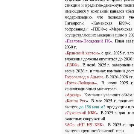
санкции и кредитно-денежную поли
имеющиеся у компаний каналов сбыт
модернизацию, что позволит у
Таганрог»
;
«Каменская БКФ
гофрозавод»
;
«ПЗБФ»;
«Марьянская
осуществляющих модернизацию в 202
«
Павлово-Посадский ГК
».
План заве
2030 г.
«Брянский картон»
с дек. 2025 г. в
вложения должны окупиться до 2030 г
«ПЗБФ»
.
В нояб. 2025 г.
завершение
весне
2026 г.
в планах компании дос
Гофрозавод в Адыгее
.
В 2026-2028 гг
«Готэк-Лебедянь».
В июле 2025 г.
канализационная магистраль.
«Аркада».
Компания увеличит объём
«Каппа Рус
».
В мае 2025 г.
подписа
выпуск
до 156 млн м2
продукции в г
«Сухонский КБК»
.
В 2025 г. доп. ин
очистных сооружений.
ЗАОр «НП НЧ КБК».
В 2025 г.
про
выпуска крупногабаритной тары .