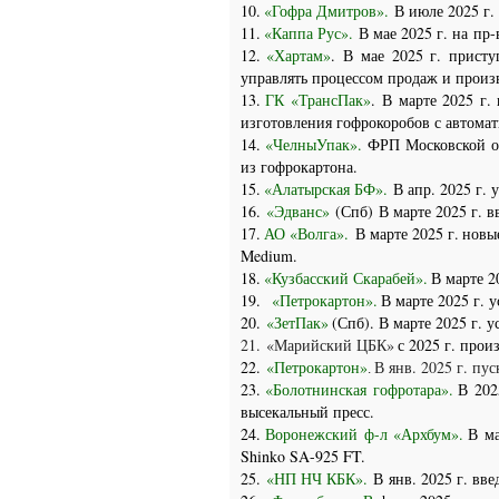
10.
«Гофра Дмитров».
В июле 2025 г
11.
«Каппа Рус».
В мае 2025 г. на пр
12.
«Хартам»
. В
мае 2025 г. присту
управлять процессом продаж и прои
13.
ГК «ТрансПак»
.
В марте 2025 г.
изготовления гофрокоробов с автома
14.
«ЧелныУпак».
ФРП Московской о
из гофрокартона.
15.
«Алатырская БФ».
В апр. 2025 г.
16.
«Эдванс»
(Спб)
В марте 2025 г. 
17.
АО «Волга».
В марте 2025 г.
н
овы
Medium.
18.
«Кузбасский Скарабей».
В марте 2
19.
«Петрокартон».
В марте 2025 г. 
20.
«ЗетПак»
(Спб). В марте 2025 г.
21.
«Марийский ЦБК»
с 2025 г. про
22.
«Петрокартон»
В янв. 2025 г. п
ус
.
23.
«Болотнинская гофротара».
В
202
высекальный пресс.
24.
Воронежский ф-л «Архбум».
В м
Shinko SA-925 FT.
25.
«НП НЧ КБК»
.
В
янв. 2025 г. вв