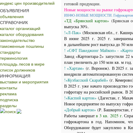
индекс цен производителей
готовой продукции.
Новые мощности на рынке гофрокарто
ОБЪЯВЛЕНИЯ
ИНФО-НОВЫЕ МОЩНОСТИ. Гофрокарто
объявления
«ТД «Брянский картон»
(Брянская о
СПРАВОЧНИК
выпуска 30%.
каталог организаций
!«Л-Пак»
(Московская обл., г. Кашир
каталог оборудования
В июне 2025 г. 2025 г. завершен
законодательство
в
дальнейшем рост выпуска до 50 млн
таможенные пошлины
! «СФТ Пакеджинг Майкоп» - «Картон
стандарты
Завод «Картонтара-2»
запустили 22 м
терминология
план увеличить до 150 млн кв. м год
площадь лесов в мире
! «Хартам»
(г. Воронеж).
В 2025 г. 
список должников
внедрили автоматизированную систем
ИНФОРМАЦИЯ
!«Кузбасский Скарабей»
(г. Кемеров
выставки и мероприятия
В 2025 г. уже начато производство г
контакты
гофротару на российский рынок.
В 20
реклама
!«Каспий картон»
(Дагестан, г. Махач
подписка
Новое предприятие по выпуску гофроб
разделы
«Добрый картон»
(Р. Башкортостан, 
поиск
Работы завершат
в 3 кв. 2025 г.
Спра
гофрокартона в год.
Напомним, чт
Оборудование будет закуплено в К