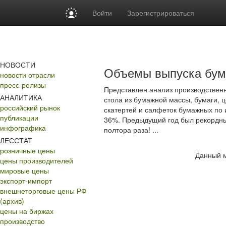
Войти
Зарегистрироваться
НОВОСТИ
Объемы выпуска бум
новости отрасли
пресс-релизы
Представлен анализ производственн
АНАЛИТИКА
стола из бумажной массы, бумаги, 
российский рынок
скатертей и салфеток бумажных по и
публикации
36%. Предыдущий год был рекордны
инфографика
полтора раза! ...
ЛЕССТАТ
розничные цены
Данный м
цены производителей
мировые цены
экспорт-импорт
внешнеторговые цены РФ
(архив)
цены на биржах
производство