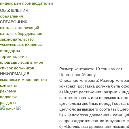
индекс цен производителей
ОБЪЯВЛЕНИЯ
объявления
СПРАВОЧНИК
каталог организаций
каталог оборудования
законодательство
таможенные пошлины
стандарты
терминология
площадь лесов в мире
список должников
Размер контракта: 10 тонн за лот
ИНФОРМАЦИЯ
Цена: юаней/тонну
выставки и мероприятия
Описание контракта: Размер контра
контакты
контракт. Доставка должна быть о
реклама
а) Индекс растяжения, разрыв и ин
подписка
соответствовать или превышать ст
разделы
целлюлозы хвойных пород I сорта; 
поиск
целлюлозы высшего сорта (высшего 
b) «Целлюлоза древесная» лежащий
сопровождается соответствующим с
c) «Целлюлоза древесная» лежащий