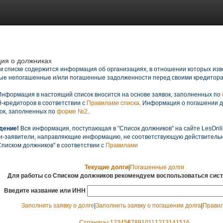
ия о должниках
 списке содержится информация об организациях, в отношении которых изве
ые непогашенные и/или погашенные задолженности перед своими кредитора
нформация в настоящий список вносится на основе заявок, заполненных по
-кредиторов в соответствии с
Правилами списка
. Информация о погашении до
ок, заполненных по
форме №2
.
дение!
Вся информация, поступающая в "Список должников" на сайте LesOnli
и-заявители, направляющие информацию, не соответствующую действительно
Списком должников" в соответствии с
Правилами
Текущие долги
|
Погашенные долги
Для работы со Списком должников рекомендуем воспользоваться сист
Введите название или ИНН
Заполнить заявку о долге
|
Заполнить заявку о погашении долга
|
Правил
Страницы:
1
2
3
4
5
6
7
8
9
10
11
12
13
14
15
16