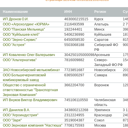
Наименование
ИНН
Регион
Су
ИП Дронов О.И.
463000215515
Курск
146
ООО «Агрохолдинг «ЮРМА»
2116493599
Алатырь
2 7
ООО "Панская Мельница"
192244401
Mинск
39
ООО "Куйбышев-хлеб"
5406236990
Куйбышев
18
ООО "Зерно-Сервис"
6450058530
Саратов
81
ООО "Астрея"
5503068188
Сибирский ФО
90
РФ
ИП Коваленко Олег Валерьевич
304250105000098
Арсеньев
17
ООО "Альтернатива"
7816009882
Северо-
15
Западный ФО РФ
ЗАО Новосибирский мелькомбинат
7723851687
Новосибирск
20
ООО Большечерниговский
6365000297
Самара
89
комбикормовый завод
Общество с ограниченной
3662204700
Воронеж
12
ответственностью "Транспортная
Зерновая Компания"
ИП Внуков Виктор Владимирович
745106110550
Челябинская
34
область
ИП Данилов В.А.
343800212268
Урюпинск
3 1
ООО "Агроиндустрия"
2312224955
Краснодар
24
ООО "Заря"
3519004387
Сокол
87
ООО Зерновая компания "Настюша"
7708175593
Москва
18