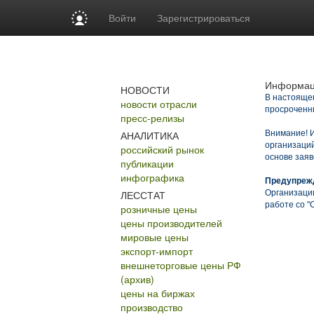
Войти
Зарегистрироваться
Информац
НОВОСТИ
В настоящем
новости отрасли
просроченн
пресс-релизы
АНАЛИТИКА
Внимание!
И
организаций
российский рынок
основе заяв
публикации
инфографика
Предупреж
ЛЕССТАТ
Организаци
работе со "
розничные цены
цены производителей
мировые цены
экспорт-импорт
внешнеторговые цены РФ
(архив)
цены на биржах
производство