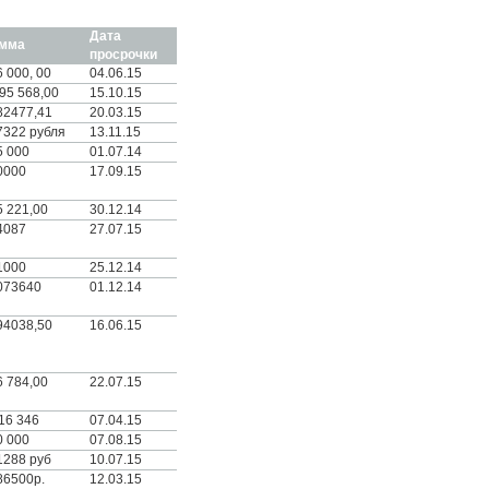
Дата
мма
просрочки
 000, 00
04.06.15
95 568,00
15.10.15
82477,41
20.03.15
7322 рубля
13.11.15
5 000
01.07.14
0000
17.09.15
5 221,00
30.12.14
4087
27.07.15
1000
25.12.14
073640
01.12.14
94038,50
16.06.15
6 784,00
22.07.15
16 346
07.04.15
0 000
07.08.15
1288 руб
10.07.15
86500р.
12.03.15