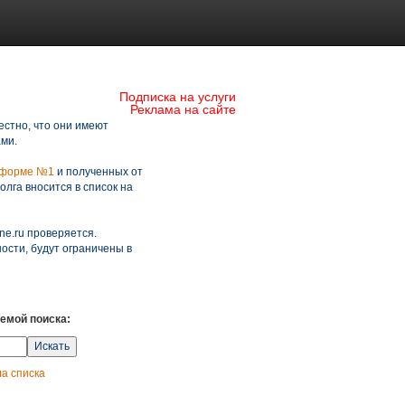
Подписка на услуги
Реклама на сайте
стно, что они имеют
ми.
форме №1
и полученных от
лга вносится в список на
ne.ru проверяется.
сти, будут ограничены в
емой поиска:
а списка