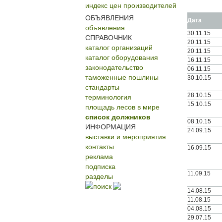
индекс цен производителей
ОБЪЯВЛЕНИЯ
Дата
объявления
30.11.15
СПРАВОЧНИК
20.11.15
каталог организаций
20.11.15
каталог оборудования
16.11.15
законодательство
06.11.15
таможенные пошлины
30.10.15
стандарты
терминология
28.10.15
15.10.15
площадь лесов в мире
список должников
08.10.15
ИНФОРМАЦИЯ
24.09.15
выставки и мероприятия
контакты
16.09.15
реклама
подписка
11.09.15
разделы
поиск
14.08.15
11.08.15
04.08.15
29.07.15