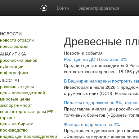
Войти
Зарегистрироваться
НОВОСТИ
Древесные пл
новости отрасли
пресс-релизы
Новости и события
АНАЛИТИКА
Рост цен на ДСтП составил 2%
российский рынок
Средние цены производителей Росси
публикации
соответствовали уровню - 18.186 руб.
инфографика
ЛЕССТАТ
В Башкирии намерены построить за
розничные цены
Инвесторам в июле 2026 г. предлож
цены производителей
стружечных плит (ОСП). Региональн
мировые цены
Пеллеты подорожали на 8%, топлив
экспорт-импорт
Представлен анализ цен российских
внешнеторговые цены РФ
топливных брикетов («Брикеты топл
(архив)
цены на биржах
Фанера подорожала на 2%
производство
Представлена динамика цен произво
индекс цен производителей
«Фанеру» за период с января по июнь