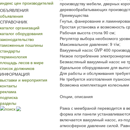
индекс цен производителей
производству мебели, дверных коро
деревообрабатывающих производст
ОБЪЯВЛЕНИЯ
Преимущества
объявления
Гнутье, фанерование и ламинирован
СПРАВОЧНИК
Простая установка и возможность с
каталог организаций
Рабочая высота стола 90 см;
каталог оборудования
Регулятор выбора необхомого уровн
законодательство
Максимальное давление: 9 т/м;
таможенные пошлины
Вакуумный насос GVP 400 производ
стандарты
Низкое потребление электроэнергии
терминология
Безмасляный вакуумный насос не т
площадь лесов в мире
Идеальное оборудование для выпол
список должников
Для работы и обслуживания требует
ИНФОРМАЦИЯ
Не требуется изготовления пуансон
выставки и мероприятия
Возможна комплектация колесными 
контакты
реклама
Опции, описания
подписка
разделы
Рама с мембраной переводится в в
поиск
форма или панели устанавливаются 
включается вакуумный насос, из-по
атмосферное давление силой. Рав