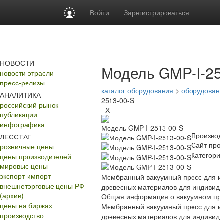
Войти
Зарегистрироваться
НОВОСТИ
Модель GMP-I-25
новости отрасли
пресс-релизы
каталог оборудования
>
оборудован
АНАЛИТИКА
2513-00-S
российский рынок
X
публикации
инфографика
Модель GMP-I-2513-00-S
Произво
ЛЕССТАТ
Сайт про
розничные цены
Категори
цены производителей
мировые цены
экспорт-импорт
Мембранный вакуумный пресс для и
внешнеторговые цены РФ
древесных материалов для индивиду
(архив)
Общая информация о вакуумном пр
цены на биржах
Мембранный вакуумный пресс для и
производство
древесных материалов для индивиду