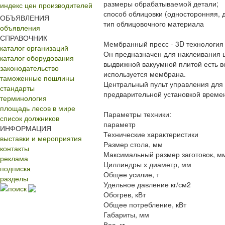
размеры обрабатываемой детали;
индекс цен производителей
способ облицовки (односторонняя, 
ОБЪЯВЛЕНИЯ
тип облицовочного материала
объявления
СПРАВОЧНИК
Мембранный пресс - 3D технология 
каталог организаций
Он предназначен для наклеивания ш
каталог оборудования
выдвижной вакуумной плитой есть 
законодательство
используется мембрана.
таможенные пошлины
Центральный пульт управления для 
стандарты
предварительной установкой времен
терминология
площадь лесов в мире
Параметры техники:
список должников
параметр
ИНФОРМАЦИЯ
Технические характеристики
выставки и мероприятия
Размер стола, мм
контакты
Максимальный размер заготовок, м
реклама
Циллиндры х диаметр, мм
подписка
Общее усилие, т
разделы
Удельное давление кг/см2
поиск
Обогрев, кВт
Общее потребление, кВт
Габариты, мм
Вес, кг