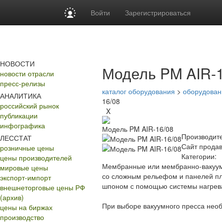
Войти
Зарегистрироваться
НОВОСТИ
Модель PM AIR-1
новости отрасли
пресс-релизы
каталог оборудования
>
оборудован
АНАЛИТИКА
16/08
российский рынок
X
публикации
инфографика
Модель PM AIR-16/08
Производите
ЛЕССТАТ
Сайт продав
розничные цены
Категории:
цены производителей
Мембранные или мембранно-вакуум
мировые цены
со сложным рельефом и панелей п
экспорт-импорт
шпоном с помощью системы нагрева
внешнеторговые цены РФ
(архив)
При выборе вакуумного пресса нео
цены на биржах
производство