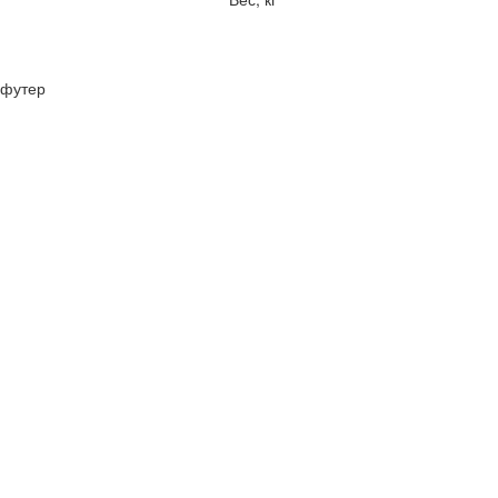
футер