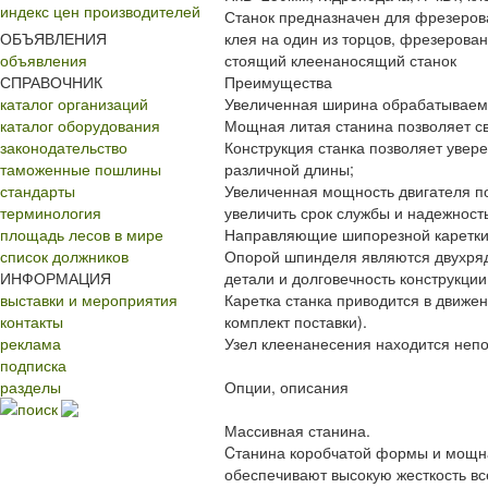
индекс цен производителей
Станок предназначен для фрезерова
ОБЪЯВЛЕНИЯ
клея на один из торцов, фрезерова
объявления
стоящий клеенаносящий станок
СПРАВОЧНИК
Преимущества
каталог организаций
Увеличенная ширина обрабатываемо
каталог оборудования
Мощная литая станина позволяет св
законодательство
Конструкция станка позволяет увер
таможенные пошлины
различной длины;
стандарты
Увеличенная мощность двигателя по
терминология
увеличить срок службы и надежность
площадь лесов в мире
Направляющие шипорезной каретки 
список должников
Опорой шпинделя являются двухря
ИНФОРМАЦИЯ
детали и долговечность конструкции
выставки и мероприятия
Каретка станка приводится в движе
контакты
комплект поставки).
реклама
Узел клеенанесения находится непо
подписка
разделы
Опции, описания
поиск
Массивная станина.
Cтанина коробчатой формы и мощна
обеспечивают высокую жесткость все