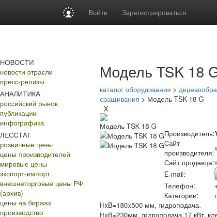
Войти
Зарегистрироваться
НОВОСТИ
Модель TSK 18 
новости отрасли
пресс-релизы
каталог оборудования
>
деревообр
АНАЛИТИКА
сращивания
> Модель TSK 18 G
российский рынок
X
публикации
инфографика
Модель TSK 18 G
Производитель:
ЛЕССТАТ
Сайт
розничные цены
производителя:
цены производителей
Сайт продавца:
мировые цены
экспорт-импорт
E-mail:
внешнеторговые цены РФ
Телефон:
(архив)
Категории:
цены на биржах
HxB=180х500 мм, гидроподача.
производство
НхВ=230мм, гидроподача,17 кВт, кл