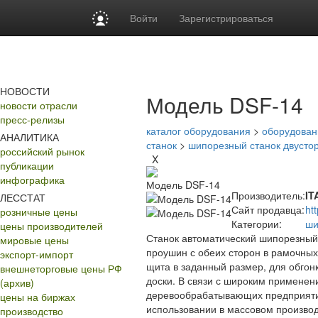
Войти
Зарегистрироваться
НОВОСТИ
Модель DSF-14
новости отрасли
пресс-релизы
каталог оборудования
>
оборудован
АНАЛИТИКА
станок
>
шипорезный станок двусто
российский рынок
X
публикации
инфографика
Модель DSF-14
Производитель:
IT
ЛЕССТАТ
Сайт продавца:
ht
розничные цены
Категории:
ши
цены производителей
Станок автоматический шипорезный
мировые цены
проушин с обеих сторон в рамочных
экспорт-импорт
щита в заданный размер, для обгон
внешнеторговые цены РФ
доски. В связи с широким применен
(архив)
деревообрабатывающих предприятия
цены на биржах
использовании в массовом производ
производство