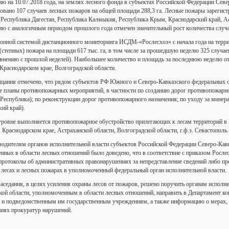
ию на 10.07.2018 года, на землях лесного фонда в субъектах Российской Федерации Се
овано 107 случаев лесных пожаров на общей площади 288,3 га. Лесные пожары зарегист
(Республика Дагестан, Республика Калмыкия, Республика Крым, Краснодарский край, Аст
ию с аналогичным периодом прошлого года отмечен значительный рост количества случ
нной системой дистанционного мониторинга ИСДМ-«Рослесхоз» с начала года на тер
степных) пожара на площади 617 тыс. га, в том числе за прошедшую неделю 325 случаев
авнению с прошлой неделей). Наибольшее количество и площадь за последнюю неделю от
Краснодарском крае, Волгоградской области.
ещания отмечено, что рядом субъектов РФ Южного и Северо-Кавказского федеральных 
е планы противопожарных мероприятий, в частности по созданию дорог противопожарно
 Республика); по реконструкции дорог противопожарного назначения; по уходу за мин
ий край).
уровне выполняется противопожарное обустройство прилегающих к лесам территорий в 
 Краснодарском крае, Астраханской области, Волгоградской области, г.ф.з. Севастополь.
водителям органов исполнительной власти субъектов Российской Федерации Северо-Кав
нных в области лесных отношений было доведено, что в соответствие с приказом Росле
 протоколы об административных правонарушениях за непредставление сведений либо пр
в лесах и лесных пожарах в уполномоченный федеральный орган исполнительной власти.
аседания, в целях усиления охраны лесов от пожаров, решено поручить органам исполни
кой области, уполномоченным в области лесных отношений, направить в Департамент к
 и подведомственным им государственным учреждениям, а также информацию о мерах, 
ниях прокуратур нарушений.