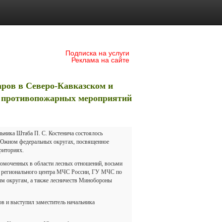
Подписка на услуги
Реклама на сайте
ров в Северо-Кавказском и
 противопожарных мероприятий
ьника Штаба П. С. Костенича состоялось
и Южном федеральных округах, посвященное
риториях.
лномоченных в области лесных отношений, восьми
о регионального центра МЧС России, ГУ МЧС по
м округам, а также лесничеств Минобороны
в и выступил заместитель начальника