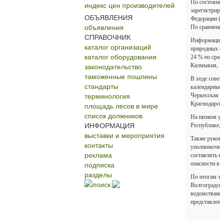
По состоян
индекс цен производителей
зарегистрир
ОБЪЯВЛЕНИЯ
Федерации 
объявления
По сравнен
СПРАВОЧНИК
Информацио
каталог организаций
природных (
каталог оборудования
24 % по ср
законодательство
Калмыкия, 
таможенные пошлины
В ходе сов
стандарты
календарны
терминология
Черкесская
Краснодарск
площадь лесов в мире
список должников
На низком 
ИНФОРМАЦИЯ
Республике,
выставки и мероприятия
Также руко
контакты
уполномоче
реклама
составлять
подписка
опасности 
разделы
По итогам з
поиск
Волгоградс
ведомствам
представле