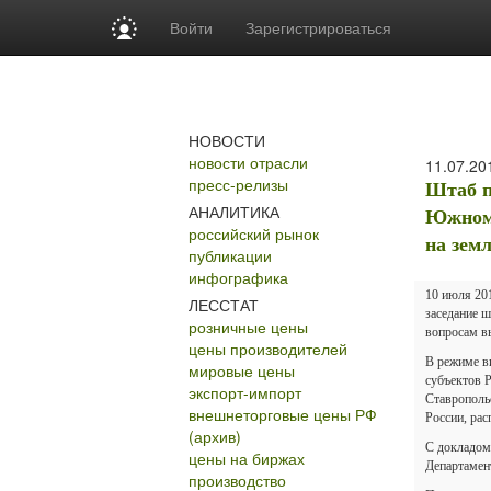
Войти
Зарегистрироваться
НОВОСТИ
новости отрасли
11.07.20
пресс-релизы
Штаб п
АНАЛИТИКА
Южном 
российский рынок
на зем
публикации
инфографика
10 июля 20
ЛЕССТАТ
заседание 
розничные цены
вопросам в
цены производителей
В режиме в
мировые цены
субъектов 
экспорт-импорт
Ставрополь
внешнеторговые цены РФ
России, ра
(архив)
С докладом
цены на биржах
Департамен
производство