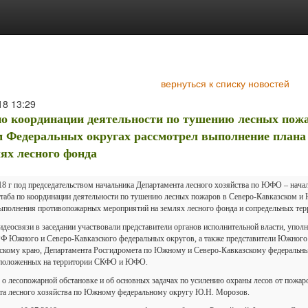
вернуться к списку новостей
18
13:29
о координации деятельности по тушению лесных пожа
Федеральных округах рассмотрел выполнение плана
лях лесного фонда
18 г под председательством начальника Департамента лесного хозяйства по ЮФО – начал
штаба по координации деятельности по тушению лесных пожаров в Северо-Кавказском 
ыполнения противопожарных мероприятий на землях лесного фонда и сопредельных тер
идеосвязи в заседании участвовали представители органов исполнительной власти, упо
РФ Южного и Северо-Кавказского федеральных округов, а также представители Южног
скому краю, Департамента Росгидромета по Южному и Северо-Кавказскому федеральны
сположенных на территории СКФО и ЮФО.
 о лесопожарной обстановке и об основных задачах по усилению охраны лесов от пожаро
та лесного хозяйства по Южному федеральному округу Ю.Н. Морозов.