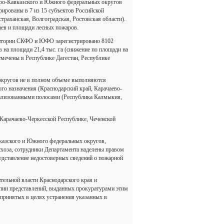
веро-Кавказского и Южного федеральных округов
рированы в 7 из 15 субъектов Российской
раханская, Волгоградская, Ростовская области).
аев и площади лесных пожаров.
ритории СКФО и ЮФО зарегистрировано 8102
 на площади 21,4 тыс. га (снижение по площади на
мечены в Республике Дагестан, Республике
округов не в полном объеме выполняются
го назначения (Краснодарский край, Карачаево-
ерализованными полосами (Республика Калмыкия,
Карачаево-Черкесской Республике, Чеченской
казского и Южного федеральных округов,
схоза, сотрудники Департамента наделены правом
едставление недостоверных сведений о пожарной
тельной власти Краснодарского края и
опии представлений, выданных прокуратурами этим
принятых в целях устранения указанных в