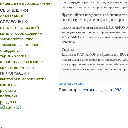
индекс цен производителей
Так, сотрудник разработал предложение по ре
на новую. Сокращение времени простоя, прив
ОБЪЯВЛЕНИЯ
объявления
Другие кайдзен-предложения обеспечивают б
способствуют сокращению расходов сырья.
СПРАВОЧНИК
каталог организаций
Запуск первой очереди завода KASTAMONU мо
каталог оборудования
запущена вторая очередь. Проектная мощност
KASTAMONU стал крупнейшим производителем
законодательство
крышей».
таможенные пошлины
стандарты
Справка
Компания KASTAMONU образована в 1969 год
терминология
производства древесных плит на заводах 
площадь лесов в мире
в 5-ку крупнейших компаний деревообрабаты
список должников
ламинированных напольных покрытий, дверных
ИНФОРМАЦИЯ
выставки и мероприятия
Комментарии
контакты
Просмотры:
сегодня:1, всего:292
реклама
подписка
разделы
поиск