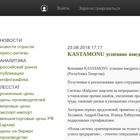
Войти
Зарегистрироваться
НОВОСТИ
новости отрасли
23.08.2018
17:17
пресс-релизы
KASTAMONU успешно внедр
АНАЛИТИКА
российский рынок
Компания KASTAMONU успешно внедрила сис
публикации
(Республика Татарстан).
инфографика
Полученные и реализованные идеи сотрудник
ЛЕССТАТ
Система «Кайдзен» нацелена на непрерывное 
розничные цены
установление причин ошибок, увеличение про
цены производителей
труда, снижение рисков и уменьшение отходов
мировые цены
Авторами первых предложений, принятых к 
экспорт-импорт
Хусаинов, Андрей Павлов, Ильнур Набиуллин
внешнеторговые цены РФ
подарочными сертификатами.
(архив)
«Новая система, ориентированная на тесное 
цены на биржах
успеха предприятия», - отметил генеральн
производство