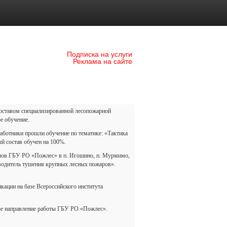
Подписка на услуги
Реклама на сайте
 составом специализированной лесопожарной
е обучение.
аботники прошли обучение по тематике: «Тактика
й состав обучен на 100%.
алов ГБУ РО «Пожлес» в п. Игошино, п. Мурмимо,
водитель тушения крупных лесных пожаров».
ции на базе Всероссийского института
ное направление работы ГБУ РО «Пожлес».