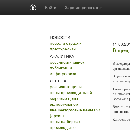
Войти
Зарегистрироваться
НОВОСТИ
новости отрасли
11.03.20
пресс-релизы
В пред
АНАЛИТИКА
российский рынок
В преддвер
публикации
организаци
инфографика
В целях по
ЛЕССТАТ
и техника 
розничные цены
Также пров
цены производителей
г. Спас-Кл
мировые цены
Всего же в
экспорт-импорт
Вместе с т
внешнеторговые цены РФ
повышения 
(архив)
Контроль з
цены на биржах
производство