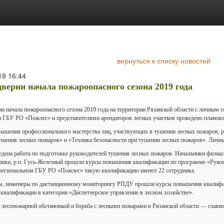
вернуться к списку новостей
19
16:44
дверии начала пожароопасного сезона 2019 года
ии начала пожароопасного сезона 2019 года на территории Рязанской области с личным
и ГБУ РО «Пожлес» и представителями арендаторов лесных участков проведено планово
вышения профессионального мастерства лиц, участвующих в тушении лесных пожаров, р
тушения лесных пожаров» и «Техника безопасности при тушении лесных пожаров». Личны
едена работа по подготовке руководителей тушения лесных пожаров. Начальники фили
епики, р.п. Гусь-Железный прошли курсы повышения квалификации по программе «Руко
 региональном ГБУ РО «Пожлес» такую квалификацию имеют 22 сотрудника.
ем, инженеры по дистанционному мониторингу РПДУ прошли курсы повышения квалифика
квалификации в категории «Диспетчерское управление в лесном хозяйстве».
а лесопожарной обстановкой и борьба с лесными пожарами в Рязанской области — глав