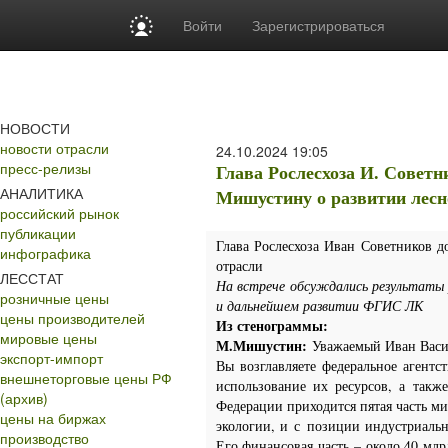
Войти
Зарегистрироваться
НОВОСТИ
новости отрасли
24.10.2024
19:05
пресс-релизы
Глава Рослесхоза И. Совет
АНАЛИТИКА
Мишустину о развитии лесн
российский рынок
публикации
Глава Рослесхоза Иван Советников 
инфографика
отрасли
ЛЕССТАТ
На встрече обсуждались результаты 
розничные цены
и дальнейшем развитии ФГИС ЛК
цены производителей
Из стенограммы:
мировые цены
М.Мишустин:
Уважаемый Иван Васи
экспорт-импорт
Вы возглавляете федеральное агентс
внешнеторговые цены РФ
использование их ресурсов, а так
(архив)
Федерации приходится пятая часть ми
цены на биржах
экологии, и с позиции индустриаль
производство
Его финансовая часть – около 40 млр