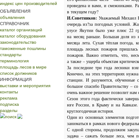
индекс цен производителей
проведена и вами, и смежниками.
Ра
ОБЪЯВЛЕНИЯ
в текущем году?
объявления
И.Советников:
Уважаемый Михаил В
СПРАВОЧНИК
очередь из?за погодных условий. Жа
каталог организаций
улусе Якутии было уже плюс 22 гр
каталог оборудования
на месяц раньше. Большая доля из 
законодательство
месяца лета. Сухая тёплая погода, 
таможенные пошлины
площадь лесных пожаров пришлась 
стандарты
пожаров.
Важно отметить, что, нес
терминология
а также – ущерба объектам критичес
площадь лесов в мире
За последние три года лесники взя
список должников
Конечно, на этих территориях нужна
ИНФОРМАЦИЯ
станции. И разумеется, обученные
выставки и мероприятия
большое спасибо Правительству – со
контакты
очень важное решение позволит нам 
реклама
Сезон этого года фактически заверш
подписка
юге России, в Крыму и на Кавказе.
разделы
круглогодичная история.
поиск
Один из основных элементов подгот
заниматься в рамках нового федераль
С одной стороны, продолжим закупа
задача – сажать больше леса, чем 