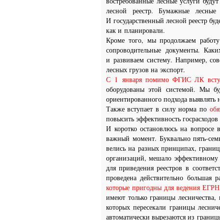
востребованные лесные услуги буду
лесной реестр. Бумажные лесные
И государственный лесной реестр буде
как и планировали.
Кроме того, мы продолжаем работу
сопроводительные документы. Как
и развиваем систему. Например, со
лесных грузов на экспорт.
С 1 января помимо ФГИС ЛК всту
оборудованы этой системой. Мы бу
ориентированного подхода выявлять 
Также вступает в силу норма по
обя
повысить эффективность госрасходов 
И коротко остановлюсь на вопросе в
важный момент. Буквально пять-семь
велись на разных принципах, границ
организаций, мешало эффективному 
для приведения реестров в соответс
проведена действительно большая ра
которые пригодны для ведения ЕГРН,
имеют только границы лесничества, 
которых пересекали границы лесниче
автоматически вырезаются из границы