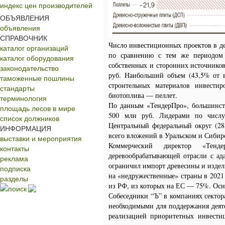
индекс цен производителей
ОБЪЯВЛЕНИЯ
объявления
СПРАВОЧНИК
Число инвестиционных проектов в де
каталог организаций
по сравнению с тем же периодом 
каталог оборудования
собственных и сторонних источников
законодательство
руб. Наибольший объем (43,5% от в
таможенные пошлины
строительных материалов инвести
стандарты
биотоплива — пеллет.
терминология
По данным «ТендерПро», большинств
площадь лесов в мире
500 млн руб. Лидерами по числу 
список должников
Центральный федеральный округ (28
ИНФОРМАЦИЯ
всего вложений в Уральском и Сибир
выставки и мероприятия
Коммерческий директор «Тенд
контакты
деревообрабатывающей отрасли с ад
реклама
ограничил импорт древесины и издели
подписка
на «недружественные» страны в 2021
разделы
из РФ, из которых на ЕС — 75%. Ос
поиск
Собеседники “Ъ” в компаниях сектор
необходимыми для поддержания деят
реализацией приоритетных инвести