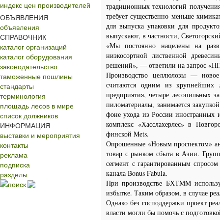
индекс цен производителей
традиционных технологий получени
требует существенно меньше химика
ОБЪЯВЛЕНИЯ
для выпуска упаковки для продукт
объявления
выпускают, в частности, Светогорск
СПРАВОЧНИК
«Мы постоянно нацелены на разв
каталог организаций
низкосортной лиственной древеси
каталог оборудования
решений», — ответили на запрос «НП
законодательство
Производство целлюлозы — новое
таможенные пошлины
считаются одним из крупнейших 
стандарты
предприятия, четыре лесопильных за
терминология
пиломатериалы, занимается закупко
площадь лесов в мире
фоне ухода из России иностранных
список должников
комплекс «Хасслахерлес» в Новгор
ИНФОРМАЦИЯ
финской Mets.
выставки и мероприятия
Опрошенные «Новым проспектом» ан
контакты
товар с рынком сбыта в Азии. Групп
реклама
сегмент с гарантированным спросом
подписка
канала Bonus Fabula.
разделы
При производстве БХТММ использую
поиск
избытке. Таким образом, в случае ре
Однако без господдержки проект реа
власти могли бы помочь с подготовк