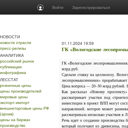
Войти
Зарегистрироваться
НОВОСТИ
новости отрасли
01.11.2024
19:59
пресс-релизы
ГК «Вологодские лесопромы
АНАЛИТИКА
российский рынок
ГК «Вологодские лесопромышленники
публикации
млрд руб.
инфографика
Сделали ставку на целлюлозу. Воло
ЛЕССТАТ
лесопромышленники» прорабатывает 
розничные цены
Цена вопроса — 20–30 млрд рублей. 
цены производителей
Как рассказал «Новому проспекту
мировые цены
рассматривает участки под строите
экспорт-импорт
инвестиции в проект ВЛП могут сос
внешнеторговые цены РФ
направлений, которое может развив
(архив)
рассматривала несколько участков в 
цены на биржах
Речь идет о создании производства
производство
который получают из древесины, под