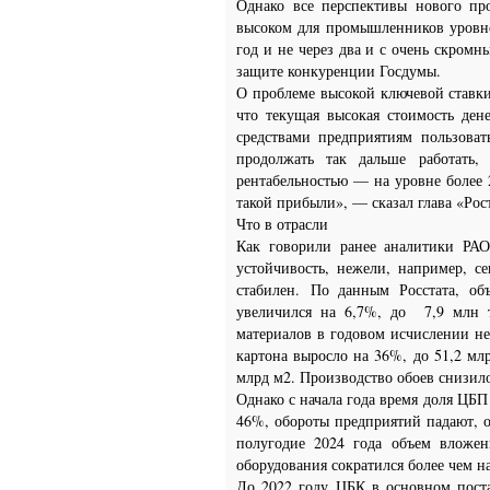
Однако все перспективы нового пр
высоком для промышленников уровне 
год и не через два и с очень скром
защите конкуренции Госдумы.
О проблеме высокой ключевой ставки
что текущая высокая стоимость де
средствами предприятиям пользоват
продолжать так дальше работать,
рентабельностью — на уровне более 
такой прибыли», — сказал глава «Рос
Что в отрасли
Как говорили ранее аналитики РА
устойчивость, нежели, например, 
стабилен.
По данным Росстата, об
увеличился на 6,7%, до 7,9 млн 
материалов в годовом исчислении не
картона выросло на 36%, до 51,2 мл
млрд м2. Производство обоев снизило
Однако с начала года время доля ЦБ
46%, обороты предприятий падают, о
полугодие 2024 года объем вложен
оборудования сократился более чем н
До 2022 году ЦБК в основном поста