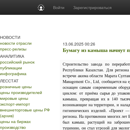
Войти
Зарегистрироваться
НОВОСТИ
новости отрасли
13.06.2025
00:26
пресс-релизы
Бумагу из камыша начнут п
АНАЛИТИКА
российский рынок
Строительство завода по перераб
публикации
Республики Казахстан. Для региона
инфографика
встречи акима области Марата Султан
ЛЕССТАТ
Management Co., Ltd, сообщается на 
розничные цены
оснащен самым современным оборудо
цены производителей
циклом: от приёма сырья до упаков
мировые цены
камыша, превращая их в 140 тысяч
экспорт-импорт
возникающие на территории, и налад
внешнеторговые цены РФ
гигиенических изделий. «Проект —
(архив)
региона. На протяжении многих лет 
цены на биржах
был камыш, растущий на заброше
производство
тушению, он стал угрозой для эколо