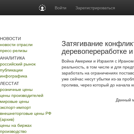
Войти
Зарегистрироваться
НОВОСТИ
Затягивание конфлик
новости отрасли
деревопереработке и 
пресс-релизы
АНАЛИТИКА
Война Америки и Израиля с Ираном
российский рынок
реальность, в том числе и для пре
публикации
заработать на ограничениях поставо
инфографика
уже сейчас несут убытки из-за про
ЛЕССТАТ
пролива, через который до начала к
розничные цены
цены производителей
Данный м
мировые цены
экспорт-импорт
внешнеторговые цены РФ
(архив)
цены на биржах
производство