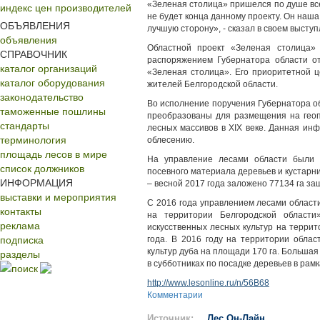
«Зеленая столица» пришелся по душе все
индекс цен производителей
не будет конца данному проекту. Он наша 
ОБЪЯВЛЕНИЯ
лучшую сторону», - сказал в своем высту
объявления
Областной проект «Зеленая столица»
СПРАВОЧНИК
распоряжением Губернатора области о
каталог организаций
«Зеленая столица». Его приоритетной 
каталог оборудования
жителей Белгородской области.
законодательство
Во исполнение поручения Губернатора о
таможенные пошлины
преобразованы для размещения на геоп
стандарты
лесных массивов в XIX веке. Данная и
терминология
облесению.
площадь лесов в мире
На управление лесами области были 
список должников
посевного материала деревьев и кустарни
ИНФОРМАЦИЯ
– весной 2017 года заложено 77134 га з
выставки и мероприятия
С 2016 года управлением лесами област
контакты
на территории Белгородской области
реклама
искусственных лесных культур на террит
подписка
года. В 2016 году на территории обла
разделы
культур дуба на площади 170 га. Больша
в субботниках по посадке деревьев в рам
поиск
http://www.lesonline.ru/n/56B68
Комментарии
Источник:
Лес Он-Лайн