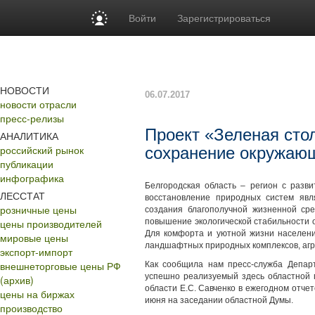
Войти
Зарегистрироваться
НОВОСТИ
06.07.2017
новости отрасли
пресс-релизы
Проект «Зеленая сто
АНАЛИТИКА
российский рынок
сохранение окружающ
публикации
инфографика
Белгородская область – регион с разви
ЛЕССТАТ
восстановление природных систем яв
розничные цены
создания благополучной жизненной ср
цены производителей
повышение экологической стабильности 
Для комфорта и уютной жизни населени
мировые цены
ландшафтных природных комплексов, агр
экспорт-импорт
внешнеторговые цены РФ
Как сообщила нам пресс-служба Департ
успешно реализуемый здесь областной 
(архив)
области Е.С. Савченко в ежегодном отче
цены на биржах
июня на заседании областной Думы.
производство