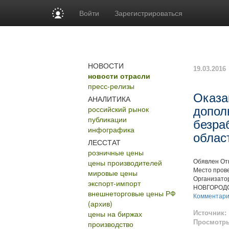
Войти
Зарегистрироваться
НОВОСТИ
19.03.2016
новости отрасли
пресс-релизы
Оказа
АНАЛИТИКА
российский рынок
допол
публикации
безра
инфографика
облас
ЛЕССТАТ
розничные цены
цены производителей
Обявлен Отк
Место прове
мировые цены
Организат
экспорт-импорт
НОВГОРОД
внешнеторговые цены РФ
Комментар
(архив)
цены на биржах
Источник:
Просмотр
производство