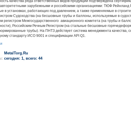
ть качества ряда ответственных видов продукции подтверждена сертифика
авторитетными зарубежными и российскими организациями: ТЮФ Рейнланд Г
е в установках, работающих под давлением, а также применяемые в строите
истром Судоходства (на бесшовные трубы и баллоны, используемые в судос
м регистром Межгосударственного авиационного комитета (на трубы и балл
ости), Российским Речным Регистром (на стальные бесшовные горячедефор
ормированные трубы). На ПНТЗ действует система менеджмента качества, 
ному стандарту ИСО 9001 и спецификации API Q1.
ии
MetalTorg.Ru
ы:
сегодня: 1, всего: 44