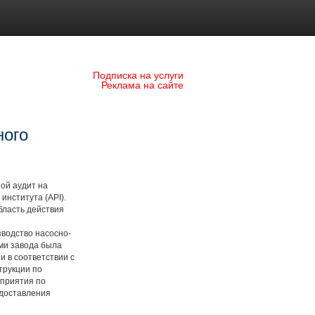
Подписка на услуги
Реклама на сайте
ного
ой аудит на
института (API).
бласть действия
водство насосно-
ми завода была
 в соответствии с
трукции по
дприятия по
едоставления