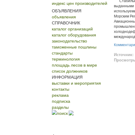
Стабильнос
индекс цен производителей
выданными 
ОБЪЯВЛЕНИЯ
используемы
объявления
Морским Рег
Авиационны
СПРАВОЧНИК
промышленн
каталог организаций
холоднодеф
каталог оборудования
международ
законодательство
Комментар
таможенные пошлины
стандарты
Источник:
терминология
Просмотр
площадь лесов в мире
список должников
ИНФОРМАЦИЯ
выставки и мероприятия
контакты
реклама
подписка
разделы
поиск