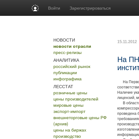
Войти
Зарегистрироваться
НОВОСТИ
15.11.2012
новости отрасли
пресс-релизы
На ПН
АНАЛИТИКА
российский рынок
инсти
публикации
инфографика
На Первоур
ЛЕССТАТ
соответстви
розничные цены
Наличие ука
цены производителей
лицензий, м
В область д
мировые цены
компрессорн
экспорт-импорт
проведена б
внешнеторговые цены РФ
требованиям
(архив)
производств
цены на биржах
изготовлен
информации 
производство