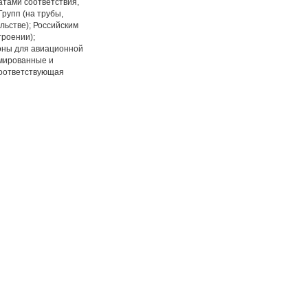
тами соответствия,
рупп (на трубы,
льстве); Российским
троении);
оны для авиационной
мированные и
соответствующая