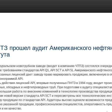
ТЗ прошел аудит Американского нефтя
тута
альском новотрубном заводе (входит в компанию ЧТПЗ) состоялся очередн
е требованиям стандартов API Q1, API 5СТ и API 5L Американского нефтяного 
занных лицензий дает заводу право маркировать продукцию, включенную в о
онограммой API.
ействия лицензий API, впервые полученных ПНТЗ в 1994 году, входит произ
ых, обсадных и нефтепроводных труб. При подготовке к аудиту специалиста
ольшая работа по внесению изменений в технологию производства продукции
и новой версии стандарта API 5СТ и пересмотрены все технологические инс
у продукции по стандартам API. Аудиторы высоко оценили возможности пре
ию указанной продукции, профессионализм специалистов, оперативность пр
и ее качество.