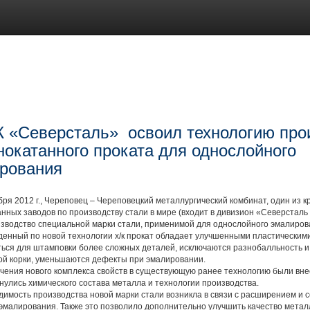
 «Северсталь» освоил технологию про
нокатанного проката для однослойного
рования
 2012 г., Череповец – Череповецкий металлургический комбинат, один из 
нных заводов по производству стали в мире (входит в дивизион «Северсталь 
изводство специальной марки стали, применимой для однослойного эмали
ный по новой технологии х/к прокат обладает улучшенными пластическими
ться для штамповки более сложных деталей, исключаются разнобалльность 
ой корки, уменьшаются дефекты при эмалировании.
ния нового комплекса свойств в существующую ранее технологию были вне
нулись химического состава металла и технологии производства.
ость производства новой марки стали возникла в связи с расширением и 
эмалирования. Также это позволило дополнительно улучшить качество метал