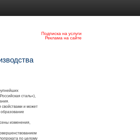
Подписка на услуги
Реклама на сайте
изводства
крупнейших
Российская сталь»),
рования.
 свойствами и может
и образование
сены изменения,
совершенствованием
лопроката по целому