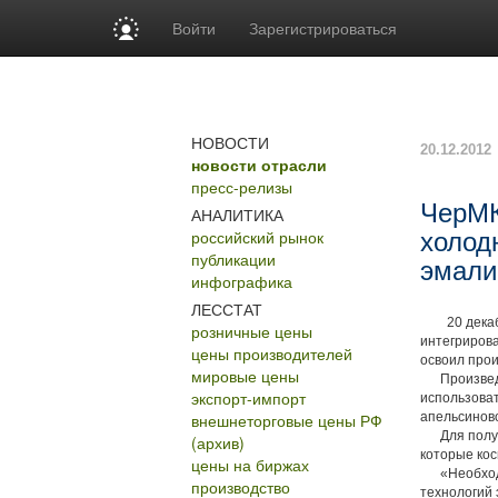
Войти
Зарегистрироваться
НОВОСТИ
20.12.2012
новости отрасли
пресс-релизы
ЧерМК
АНАЛИТИКА
российский рынок
холод
публикации
эмали
инфографика
ЛЕССТАТ
20 декабря
розничные цены
интегрирова
цены производителей
освоил про
мировые цены
Произведен
экспорт-импорт
использова
внешнеторговые цены РФ
апельсинов
Для получе
(архив)
которые кос
цены на биржах
«Необходим
производство
технологий 