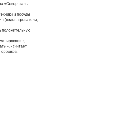
она «Северсталь
ехники и посуды
ия (водонагреватели,
а положительную
малирование,
ты», - считает
Горошков.