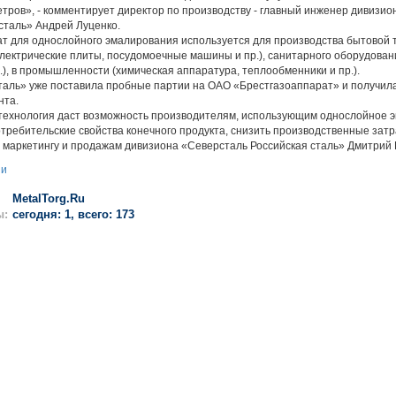
тров», - комментирует директор по производству - главный инженер дивизи
сталь» Андрей Луценко.
 для однослойного эмалирования используется для производства бытовой т
электрические плиты, посудомоечные машины и пр.), санитарного оборудован
.), в промышленности (химическая аппаратура, теплообменники и пр.).
ь» уже поставила пробные партии на ОАО «Брестгазоаппарат» и получил
нта.
нология даст возможность производителям, использующим однослойное э
требительские свойства конечного продукта, снизить производственные затра
 маркетингу и продажам дивизиона «Северсталь Российская сталь» Дмитрий 
ии
MetalTorg.Ru
ы:
сегодня: 1, всего: 173