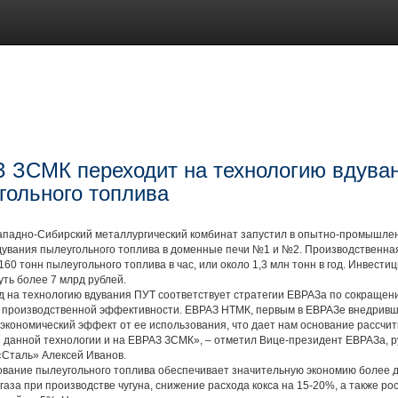
 ЗСМК переходит на технологию вдува
гольного топлива
дно-Сибирский металлургический комбинат запустил в опытно-промышле
дувания пылеугольного топлива в доменные печи №1 и №2. Производственна
160 тонн пылеугольного топлива в час, или около 1,3 млн тонн в год. Инвести
уть более 7 млрд рублей.
а технологию вдувания ПУТ соответствует стратегии ЕВРАЗа по сокращен
производственной эффективности. ЕВРАЗ НТМК, первым в ЕВРАЗе внедривш
экономический эффект от ее использования, что дает нам основание рассчи
 данной технологии и на ЕВРАЗ ЗСМК», – отметил Вице-президент ЕВРАЗа, р
«Сталь» Алексей Иванов.
ние пылеугольного топлива обеспечивает значительную экономию более 
газа при производстве чугуна, снижение расхода кокса на 15-20%, а также р