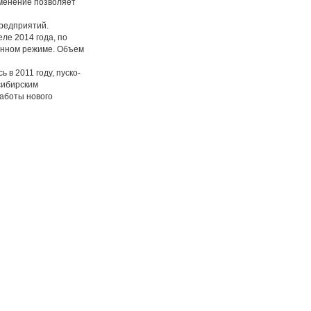
именение позволяет
редприятий.
ле 2014 года, по
енном режиме. Объем
в 2011 году, пуско-
сибирским
аботы нового