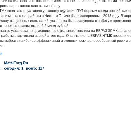
чей на 5%. Новая технология имеет важное значение и для экологии: ее пр
росы парникового газа в атмосферу.
 ввел в эксплуатацию установку вдувания ПУТ первым среди российских п
е и монтажные работы в Нижнем Тагиле были завершены в 2013 году. В апре
эксплуатационных испытаний, установка была запущена в работу в промышл
в проект составил около 6,2 млрд рублей.
во установки по вдуванию пылеугольного топлива на ЕВРАЗ ЗСМК началось 
работы стартовали весной этого года. Опыт коллег с ЕВРАЗ НТМК позволил 
ам выбрать наиболее эффективный и экономически целесообразный режим р
ия.
ии
MetalTorg.Ru
ы:
сегодня: 1, всего: 117