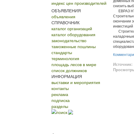
доменных пе
индекс цен производителей
снизить выб
ОБЪЯВЛЕНИЯ
ЕВРАЗ НТМК
объявления
Строительны
окончании 
СПРАВОЧНИК
инвестиций 
каталог организаций
Строительст
каталог оборудования
наладочные 
законодательство
специалист
таможенные пошлины
оборудован
стандарты
Комментар
терминология
площадь лесов в мире
Источник:
список должников
Просмотр
ИНФОРМАЦИЯ
выставки и мероприятия
контакты
реклама
подписка
разделы
поиск