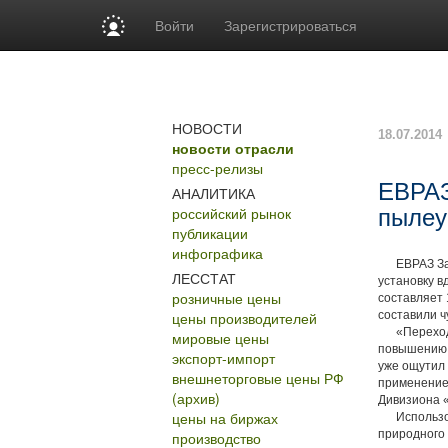
Войти
Зарегистрироваться
НОВОСТИ
18.07.2014
новости отрасли
пресс-релизы
ЕВРАЗ
АНАЛИТИКА
российский рынок
пылеу
публикации
инфографика
ЕВРАЗ Запа
ЛЕССТАТ
установку в
розничные цены
составляет 
цены производителей
составили ч
«Переход н
мировые цены
повышению 
экспорт-импорт
уже ощутил 
внешнеторговые цены РФ
применение
(архив)
Дивизиона 
цены на биржах
Использова
природного 
производство