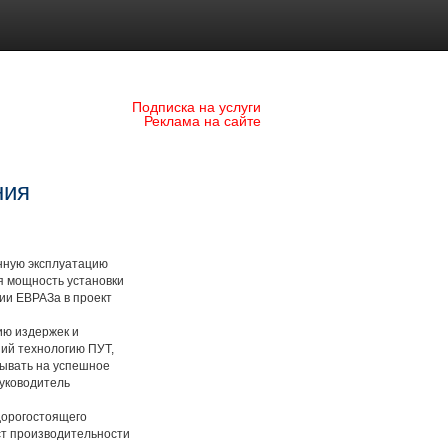
Подписка на услуги
Реклама на сайте
ния
нную эксплуатацию
я мощность установки
ции ЕВРАЗа в проект
ию издержек и
ий технологию ПУТ,
тывать на успешное
уководитель
дорогостоящего
ост производительности