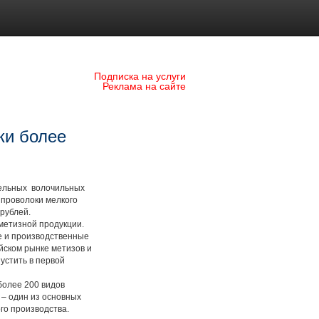
Подписка на услуги
Реклама на сайте
ки более
ельных волочильных
проволоки мелкого
 рублей.
метизной продукции.
е и производственные
йском рынке метизов и
устить в первой
олее 200 видов
 – один из основных
го производства.