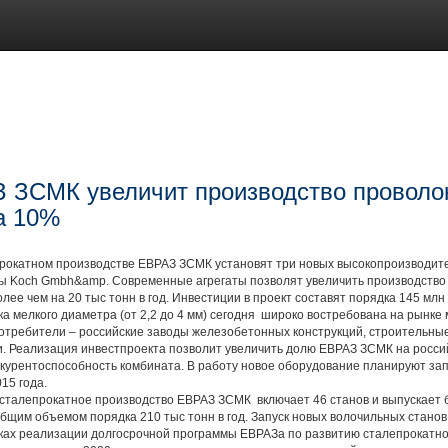
 ЗСМК увеличит производство проволо
а 10%
катном производстве ЕВРАЗ ЗСМК установят три новых высокопроизводит
ы Kосh Gmbh&amp. Современные агрегаты позволят увеличить производство 
лее чем на 20 тыс тонн в год. Инвестиции в проект составят порядка 145 млн
елкого диаметра (от 2,2 до 4 мм) сегодня широко востребована на рынке 
отребители – российские заводы железобетонных конструкций, строительны
. Реализация инвестпроекта позволит увеличить долю ЕВРАЗ ЗСМК на росси
курентоспособность комбината. В работу новое оборудование планируют зап
15 года.
алепрокатное производство ЕВРАЗ ЗСМК включает 46 станов и выпускает б
бщим объемом порядка 210 тыс тонн в год. Запуск новых волочильных станов
ках реализации долгосрочной программы ЕВРАЗа по развитию сталепрокатно