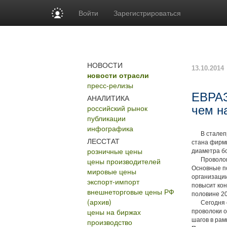
Войти
Зарегистрироваться
НОВОСТИ
13.10.2014
новости отрасли
пресс-релизы
ЕВРАЗ
АНАЛИТИКА
российский рынок
чем н
публикации
инфографика
В сталепро
ЛЕССТАТ
стана фирм
розничные цены
диаметра бо
цены производителей
Проволока м
Основные п
мировые цены
организации
экспорт-импорт
повысит кон
внешнеторговые цены РФ
половине 20
(архив)
Сегодня ст
цены на биржах
проволоки о
шагов в рам
производство