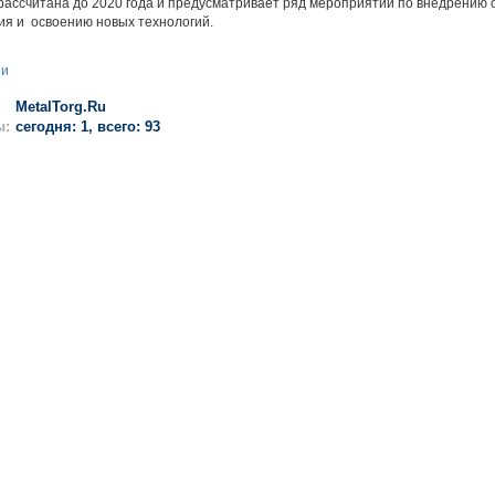
рассчитана до 2020 года и предусматривает ряд мероприятий по внедрению 
ия и освоению новых технологий.
ии
MetalTorg.Ru
ы:
сегодня: 1, всего: 93