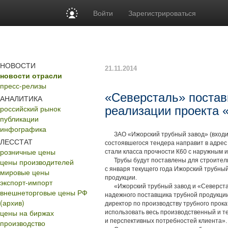
Войти
Зарегистрироваться
НОВОСТИ
21.11.2014
новости отрасли
пресс-релизы
«Северсталь» постави
АНАЛИТИКА
российский рынок
реализации проекта
публикации
инфографика
ЗАО «Ижорский трубный завод» (входит 
ЛЕССТАТ
состоявшегося тендера направит в адрес
розничные цены
стали класса прочности К60 с наружным 
цены производителей
Трубы будут поставлены для строитель
с января текущего года Ижорский трубны
мировые цены
продукции.
экспорт-импорт
«Ижорский трубный завод и «Северсталь
внешнеторговые цены РФ
надежного поставщика трубной продукции
(архив)
директор по производству трубного прок
цены на биржах
использовать весь производственный и 
и перспективных потребностей клиента».
производство