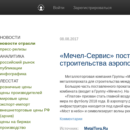
Войти
Зарегистрироваться
НОВОСТИ
08.08.2017
новости отрасли
пресс-релизы
«Мечел-Сервис» пост
АНАЛИТИКА
российский рынок
строительства аэропо
публикации
инфографика
Металлоторговая компания Группы «Меч
ЛЕССТАТ
металлопроката для строительства между
розничные цены
Большую часть поставленного проката с
цены производителей
комбината (входит в Группу «Мечел»). На 
«Платов» призван стать главной воздуш
мировые цены
мира по футболу 2018 года. В аэропорту 
экспорт-импорт
инфраструктура находится под одной кр
внешнеторговые цены РФ
«Мост в небо» и символизирует волны ре
(архив)
Комментарии
цены на биржах
производство
Источник:
MetalTorg.Ru