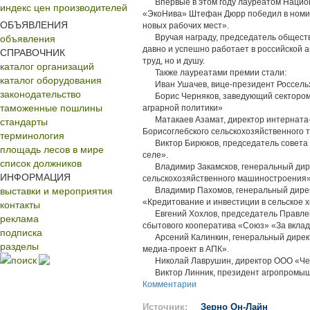
Впервые в этом году лауреатом Национ
индекс цен производителей
«ЭкоНива» Штефан Дюрр победил в номин
ОБЪЯВЛЕНИЯ
новых рабочих мест».
объявления
Вручая награду, председатель обществ
давно и успешно работает в российской а
СПРАВОЧНИК
труд, но и душу.
каталог организаций
Также лауреатами премии стали:
каталог оборудования
Иван Ушачев, вице-президент Россельхо
законодательство
Борис Черняков, заведующий сектором 
таможенные пошлины
аграрной политики»
стандарты
Матакаев Азамат, директор интерната-л
Борисоглебского сельскохозяйственного т
терминология
Виктор Бирюков, председатель совета д
площадь лесов в мире
селе».
список должников
Владимир Закамсков, генеральный дире
ИНФОРМАЦИЯ
сельскохозяйственного машиностроения»
выставки и мероприятия
Владимир Пахомов, генеральный директ
контакты
«Кредитование и инвестиции в сельское х
Евгений Хохлов, председатель Правлени
реклама
сбытового кооператива «Союз» «За вклад
подписка
Арсений Калинкин, генеральный директ
разделы
медиа-проект в АПК».
поиск
Николай Лаврушин, директор ООО «Чебо
Виктор Линник, президент агропромышле
Комментарии
Источник:
Зерно Он-Лайн