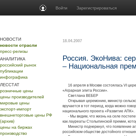
Войти
Зарегистрироваться
НОВОСТИ
18.04.2007
новости отрасли
пресс-релизы
Россия. ЭкоНива: сер
АНАЛИТИКА
российский рынок
– Национальная пре
публикации
инфографика
ЛЕССТАТ
16 апреля в Москве состоялась VI цер
розничные цены
«Аграрная элита России».
цены производителей
Светлана ВЕБЕР
Открывая церемонию, министр сельского 
мировые цены
вручается в тот период, когда можно гов
экспорт-импорт
национального проекта «Развитие АПК».
внешнеторговые цены РФ
- Мы видим, что жизнь на селе постепен
(архив)
как лауреаты Столыпинской премии, кото
цены на биржах
Министр подчеркнул, что появление аг
российском обществе достойного отношен
производство